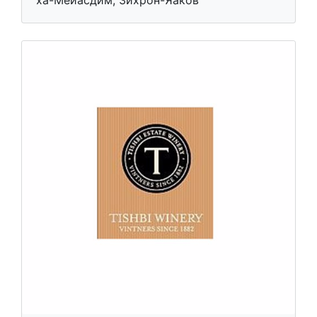
ха-Мейасдим, Зихрон-Яаков