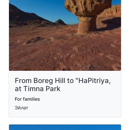
From Boreg Hill to "HaPitriya,
at Timna Park
For families
Эйлат