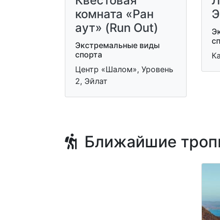
Квестовая
Л
комната «Ран
Э
аут» (Run Out)
Э
с
Экстремальные виды
спорта
Ка
Центр «Шалом», Уровень
2, Эйлат
Ближайшие троп