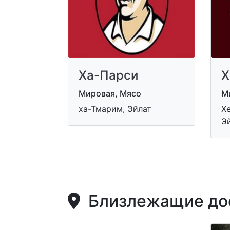
Ха-Парси
Х
Мировая, Мясо
М
ха-Тмарим, Эйлат
Хе
Э
Близлежащие дос