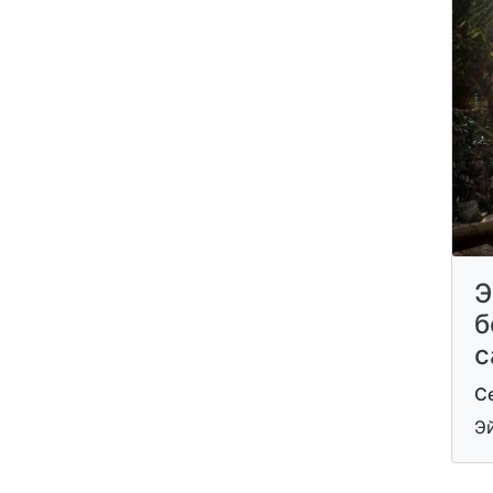
Э
б
с
С
Э