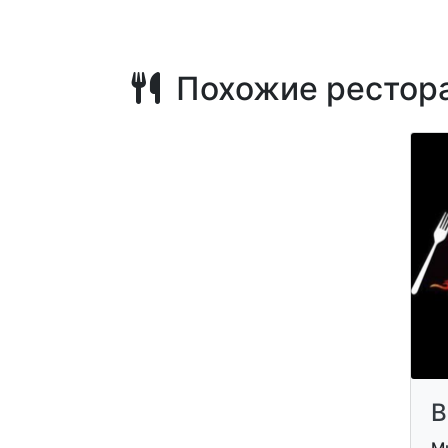
Похожие рестор
B
М