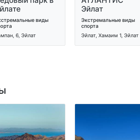
едовый парк в
АТЛАНТИС
йлате
Эйлат
кстремальные виды
Экстремальные виды
порта
спорта
мпан, 6, Эйлат
Эйлат, Хамаим 1, Эйлат
ы