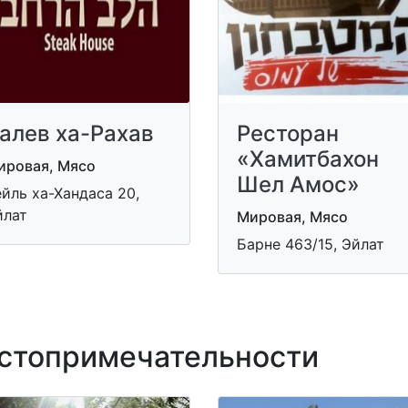
алев ха-Рахав
Ресторан
«Хамитбахон
ировая, Мясо
Шел Амос»
йль ха-Хандаса 20,
йлат
Мировая, Мясо
Барне 463/15, Эйлат
топримечательности