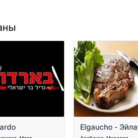
аны
ardo
Elgaucho - Эйла
ировая, Мясо
Арабская, Мировая,