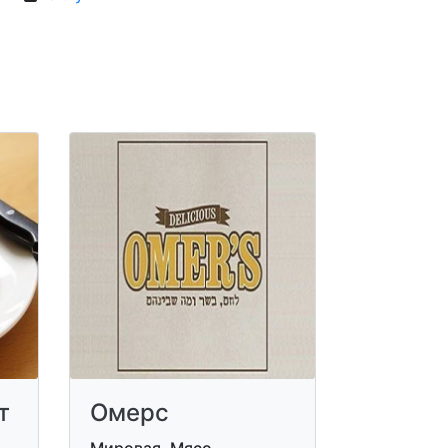
т
Омерс
Мировая, Мясо