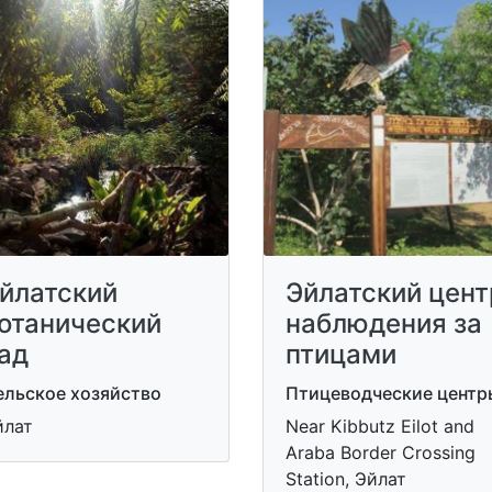
йлатский
Эйлатский цент
отанический
наблюдения за
ад
птицами
ельское хозяйство
Птицеводческие центр
йлат
Near Kibbutz Eilot and
Araba Border Crossing
Station, Эйлат