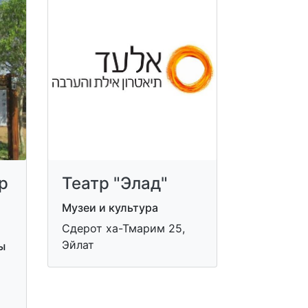
р
Театр "Элад"
Музеи и культура
Сдерот ха-Тмарим 25,
Эйлат
ы