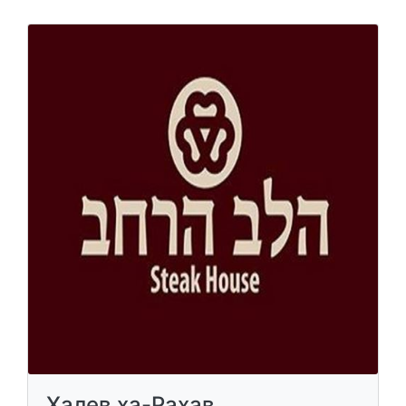
Халев ха-Рахав