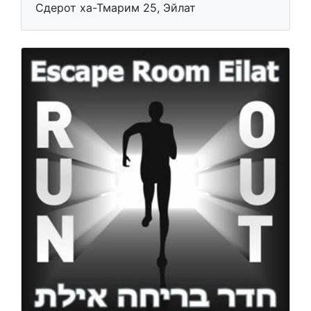
Сдерот ха-Тмарим 25, Эйлат