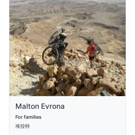
Malton Evrona
For families
埃拉特