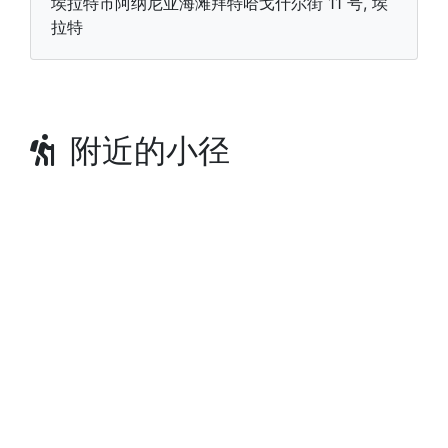
埃拉特市阿纳尼亚海滩拜特哈戈什尔街 11 号, 埃
拉特
附近的小径