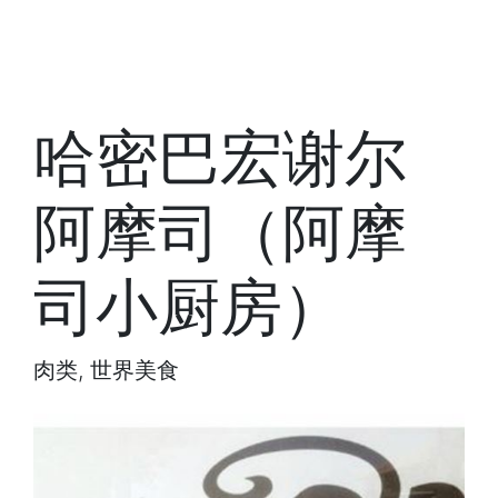
哈密巴宏谢尔
阿摩司（阿摩
司小厨房）
肉类, 世界美食