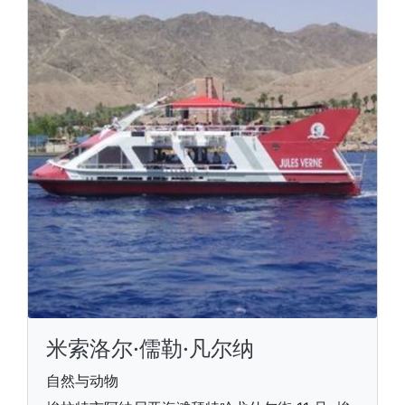
米索洛尔·儒勒·凡尔纳
自然与动物