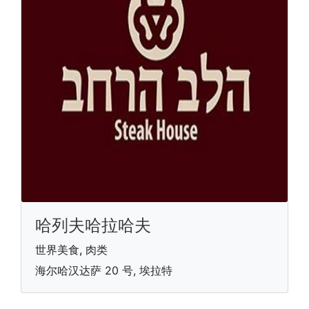
哈列夫哈拉哈夫
世界美食, 肉类
海尔哈汉达萨 20 号, 埃拉特