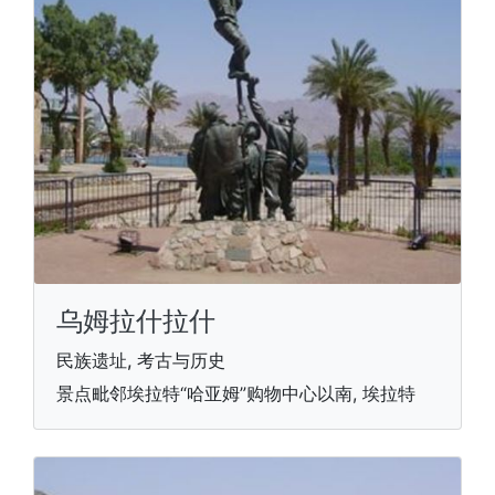
乌姆拉什拉什
民族遗址, 考古与历史
景点毗邻埃拉特“哈亚姆”购物中心以南, 埃拉特