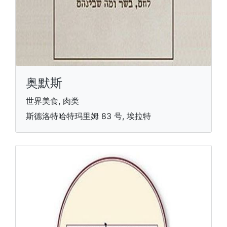
奥默斯
世界美食, 肉类
斯德洛特哈特玛里姆 83 号, 埃拉特