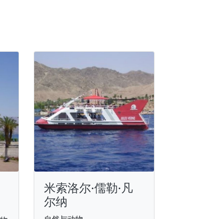
米索洛尔·儒勒·凡
尔纳