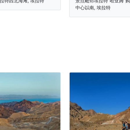
拉特西北海滩, 埃拉特
景点毗邻埃拉特“哈亚姆”
中心以南, 埃拉特