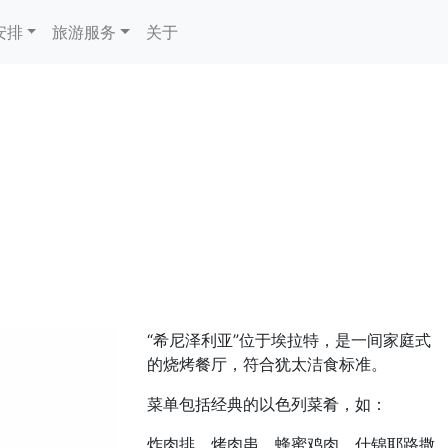
安排
旅游服务
关于
“希尼泽利亚”位于埃拉特，是一间家庭式
的烧烤餐厅，符合犹太洁食标准。
菜单包括经典的以色列菜肴，如：
炸肉排、烤肉串、蜂蜜鸡肉、什锦耶路撒