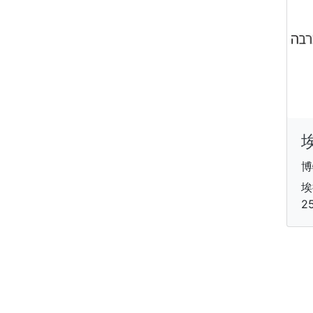
博
埃
2