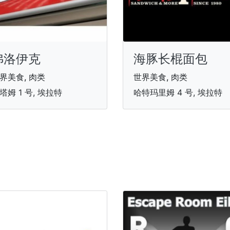
弗洛伊克
海豚长棍面包
界美食, 肉类
世界美食, 肉类
塔姆 1 号, 埃拉特
哈特玛里姆 4 号, 埃拉特