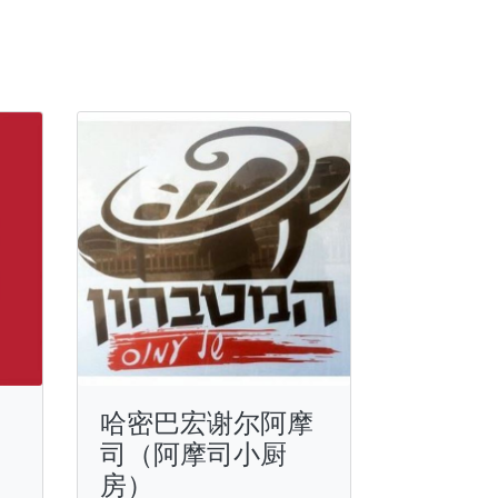
哈密巴宏谢尔阿摩
司（阿摩司小厨
房）