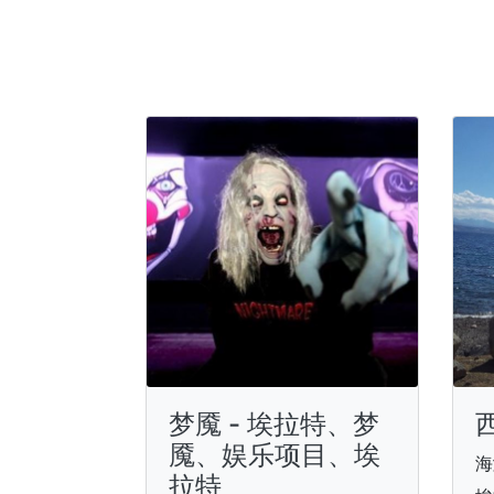
梦魇 - 埃拉特、梦
魇、娱乐项目、埃
海
拉特