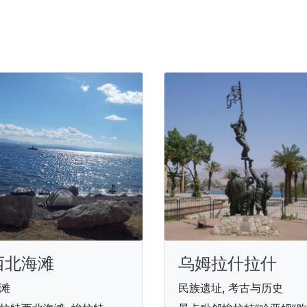
西北海滩
乌姆拉什拉什
滩
民族遗址, 考古与历史