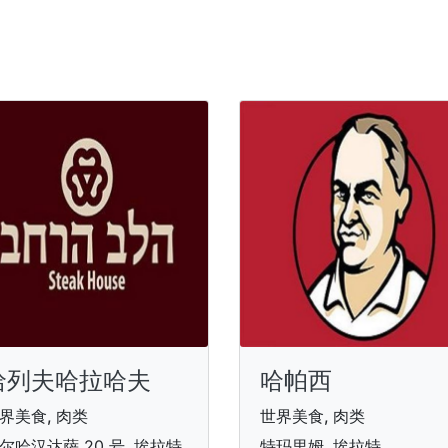
哈列夫哈拉哈夫
哈帕西
界美食, 肉类
世界美食, 肉类
尔哈汉达萨 20 号, 埃拉特
特玛里姆, 埃拉特