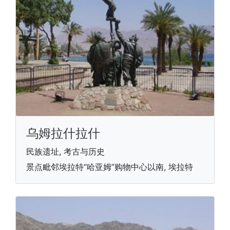
乌姆拉什拉什
民族遗址, 考古与历史
景点毗邻埃拉特“哈亚姆”购物中心以南, 埃拉特