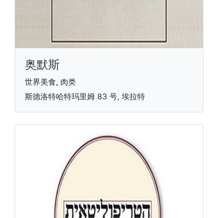
奥默斯
世界美食, 肉类
斯德洛特哈特玛里姆 83 号, 埃拉特