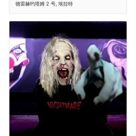
德雷赫约塔姆 2 号, 埃拉特