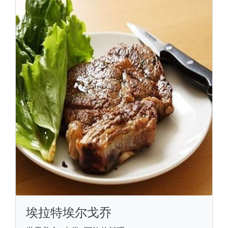
埃拉特埃尔戈乔