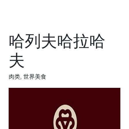
哈列夫哈拉哈
夫
肉类, 世界美食