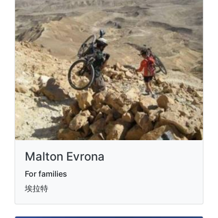
Malton Evrona
For families
埃拉特