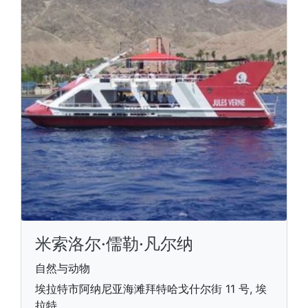
米索洛尔·儒勒·凡尔纳
自然与动物
埃拉特市阿纳尼亚海滩拜特哈戈什尔街 11 号, 埃
拉特