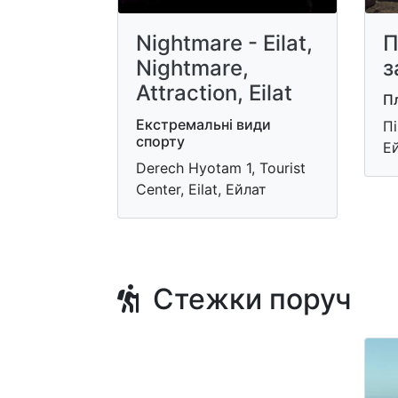
Nightmare - Eilat,
П
Nightmare,
з
Attraction, Eilat
П
Екстремальні види
Пі
спорту
Е
Derech Hyotam 1, Tourist
Center, Eilat, Ейлат
Стежки поруч