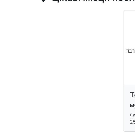
Т
Му
ву
25