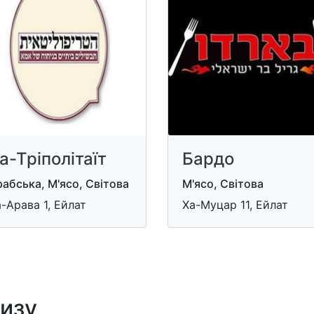
а-Тріполітаїт
Бардо
абська, М'ясо, Світова
М'ясо, Світова
-Арава 1, Ейлат
Ха-Муцар 11, Ейлат
лизу