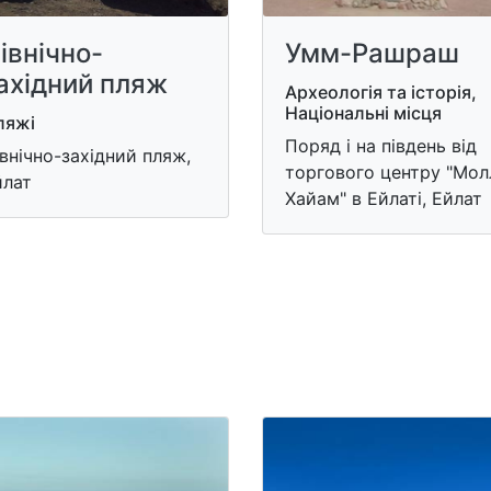
івнічно-
Умм-Рашраш
ахідний пляж
Археологія та історія,
Національні місця
ляжі
Поряд і на південь від
внічно-західний пляж,
торгового центру "Мол
йлат
Хайам" в Ейлаті, Ейлат