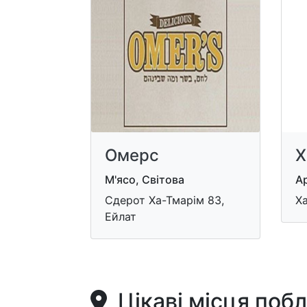
Омерс
Х
М'ясо, Світова
Ар
Сдерот Ха-Тмарім 83,
Ха
Ейлат
Цікаві місця поб