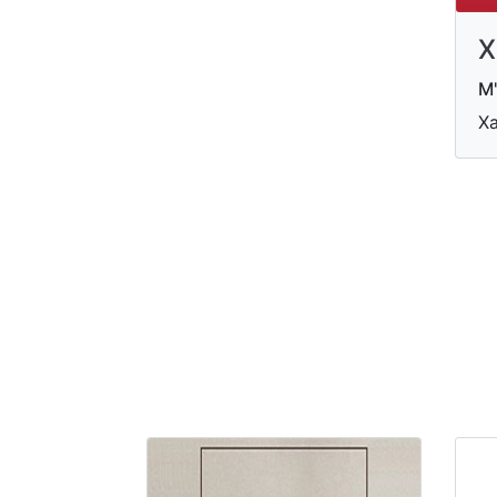
Х
М'
Ха