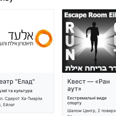
еатр "Елад"
Квест — «Ран
аут»
зеї та культура
Екстремальні види
л. Сдерот Ха-Тмарім
спорту
, Ейлат
Шалом Центр, 2 поверх