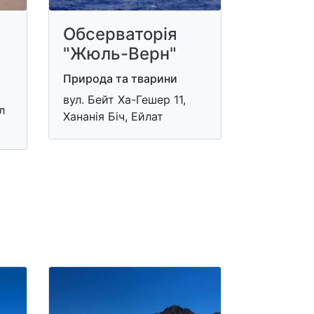
Обсерваторія
"Жюль-Верн"
Природа та тварини
вул. Бейт Ха-Гешер 11,
л
Хананія Біч, Ейлат