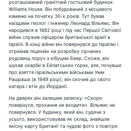
розташований гранітний гостьовий будинок
Williams House. Він побудований з місцевого
каменю на початку 30-х років. Тут бував
наїздами геолог і інженер Леонард Вільямс. Він
народився в 1882 році і під час Першої Світової
війни служив офіцером британської армії в
Ізраїлі. В кінці війни він повернувся до Ізраїлю і
отримав ліцензію на розробку сірчаних
родовищ поруч з кібуцем Беер. Схоже, він
шукав скарби в Ейлатських горах, але, почувши
про взяття ізраїльськими військами Умм
Рашраша (в 1949 році), він скочив до свого
катера і втік до Йорданії.
На дверях він залишив записку: «Скоро
повернуся, прохання не входити». Вільямс не
повернувся. У будинку, який він, судячи з
усього, використовував як склад, знайшли
якісну карту Британії та чудові фото з повітря.