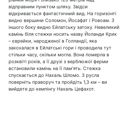
відправним пунктом шляху. Звідси
відкривається фантастичний вид. На горизонті
видно вершини Соломон, Йосафат і Ровоам. З
іншого боку видно Ейлатську затоку. Невеликий
камінь біля стежки носить назву Йоланди Крик
– єврейки, народженої в Голландії, яка
закохалася в Ейлатські гори і проводила тут
стільки часу, скільки могла. Вона померла в
розквіті років, а її друзі з верблюжої ферми
встановили камінь на її пам'ять. Стежка
спускається до Нахаль Шломо. З русла
поверніть праворуч та пройдіть 1,3 км – ви
вийдете до кемпінгу Нахаль Цефахот.