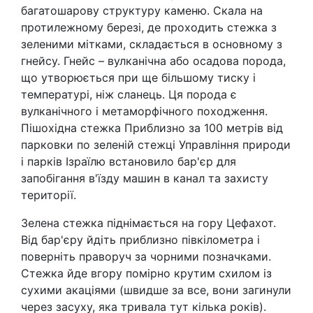
багатошарову структуру каменю. Скала на
протилежному березі, де проходить стежка з
зеленими мітками, складається в основному з
гнейсу. Гнейс – вулканічна або осадова порода,
що утворюється при ще більшому тиску і
температурі, ніж сланець. Ця порода є
вулканічного і метаморфічного походження.
Пішохідна стежка Приблизно за 100 метрів від
парковки по зеленій стежці Управління природи
і парків Ізраїлю встановило бар'єр для
запобігання в'їзду машин в канал та захисту
території.
Зелена стежка піднімається на гору Цефахот.
Від бар'єру йдіть приблизно півкілометра і
поверніть праворуч за чорними позначками.
Стежка йде вгору помірно крутим схилом із
сухими акаціями (швидше за все, вони загинули
через засуху, яка тривала тут кілька років).