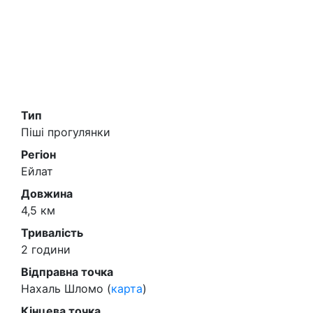
Тип
Піші прогулянки
Регіон
Ейлат
Довжина
4,5 км
Тривалість
2 години
Відправна точка
Нахаль Шломо (
карта
)
Кінцева точка