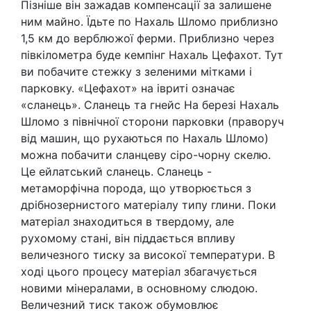
Пізніше він зажадав компенсації за залишене
ним майно. Їдьте по Нахаль Шломо приблизно
1,5 км до верблюжої ферми. Приблизно через
півкілометра буде кемпінг Нахаль Цефахот. Тут
ви побачите стежку з зеленими мітками і
парковку. «Цефахот» на івриті означає
«сланець». Сланець та гнейс На березі Нахаль
Шломо з північної сторони парковки (праворуч
від машин, що рухаються по Нахаль Шломо)
можна побачити сланцеву сіро-чорну скелю.
Це ейлатський сланець. Сланець -
метаморфічна порода, що утворюється з
дрібнозернистого матеріалу типу глини. Поки
матеріал знаходиться в твердому, але
рухомому стані, він піддається впливу
величезного тиску за високої температури. В
ході цього процесу матеріал збагачується
новими мінералами, в основному слюдою.
Величезний тиск також обумовлює