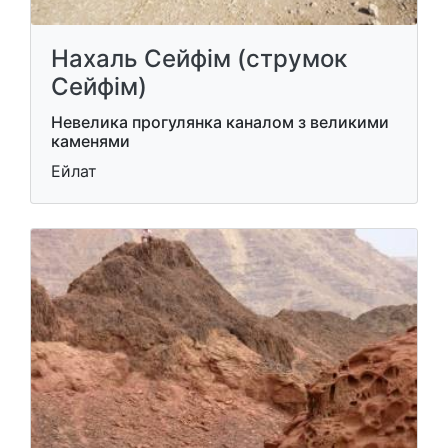
Нахаль Сейфім (струмок
Сейфім)
Невелика прогулянка каналом з великими
каменями
Ейлат