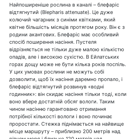
Найпоширеніше рослина в каналі – блефаріс
відтягнутий (Blepharis attenuate). Це дуже
колючий чагарник з синіми квітками, який
квітне більшість місяців протягом року. Він є з
родини акантових. Блефаріс має особливий
спосіб поширення насіння. Пустеля
відрізняється не тільки дуже малою кількістю
опадів, але і високою сухістю. В Ейлатських
горах дощу може не бути кілька років поспіль.
У цих умовах рослини не можуть собі
дозволити, щоб їх насіння даремно пропало, і
блефаріс відтягнутий розвинув «водні
годинник»: він скидає насіння тільки тоді, коли
воно вбере достатній обсяг вологи. Таким
чином насінню гарантовано отримання
потрібної кількості вологи і воно починає
проростати. Стежка піднімається на найвище
місце маршруту – приблизно 200 метрів над
рівнем моря і близько 120 метрів над