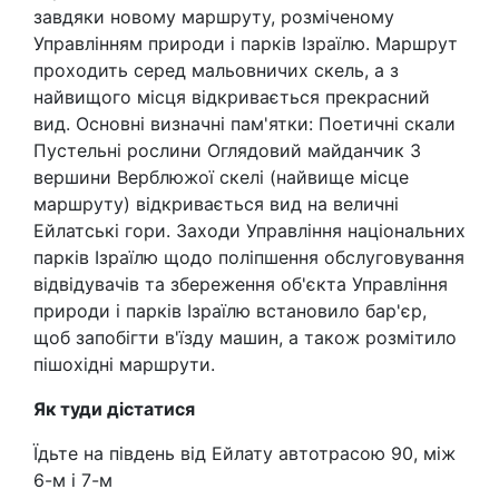
завдяки новому маршруту, розміченому
Управлінням природи і парків Ізраїлю. Маршрут
проходить серед мальовничих скель, а з
найвищого місця відкривається прекрасний
вид. Основні визначні пам'ятки: Поетичні скали
Пустельні рослини Оглядовий майданчик З
вершини Верблюжої скелі (найвище місце
маршруту) відкривається вид на величні
Ейлатські гори. Заходи Управління національних
парків Ізраїлю щодо поліпшення обслуговування
відвідувачів та збереження об'єкта Управління
природи і парків Ізраїлю встановило бар'єр,
щоб запобігти в'їзду машин, а також розмітило
пішохідні маршрути.
Як туди дістатися
Їдьте на південь від Ейлату автотрасою 90, між
6-м і 7-м