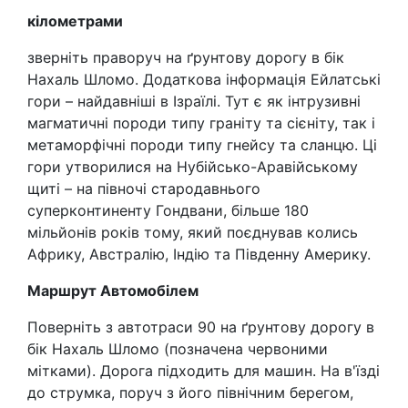
кілометрами
зверніть праворуч на ґрунтову дорогу в бік
Нахаль Шломо. Додаткова інформація Ейлатські
гори – найдавніші в Ізраїлі. Тут є як інтрузивні
магматичні породи типу граніту та сієніту, так і
метаморфічні породи типу гнейсу та сланцю. Ці
гори утворилися на Нубійсько-Аравійському
щиті – на півночі стародавнього
суперконтиненту Гондвани, більше 180
мільйонів років тому, який поєднував колись
Африку, Австралію, Індію та Південну Америку.
Маршрут Автомобілем
Поверніть з автотраси 90 на ґрунтову дорогу в
бік Нахаль Шломо (позначена червоними
мітками). Дорога підходить для машин. На в'їзді
до струмка, поруч з його північним берегом,