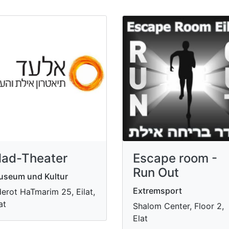
lad-Theater
Escape room -
Run Out
useum und Kultur
Extremsport
erot HaTmarim 25, Eilat,
at
Shalom Center, Floor 2,
Elat