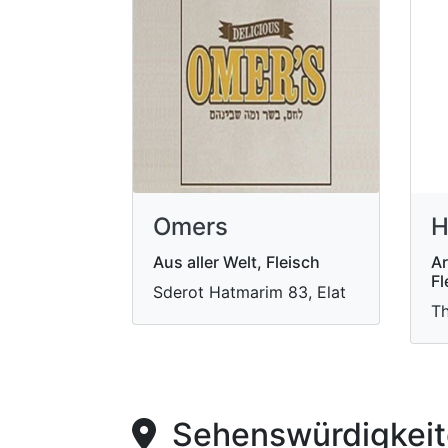
Omers
H
Aus aller Welt, Fleisch
Ar
Fl
Sderot Hatmarim 83, Elat
Th
Sehenswürdigkeite