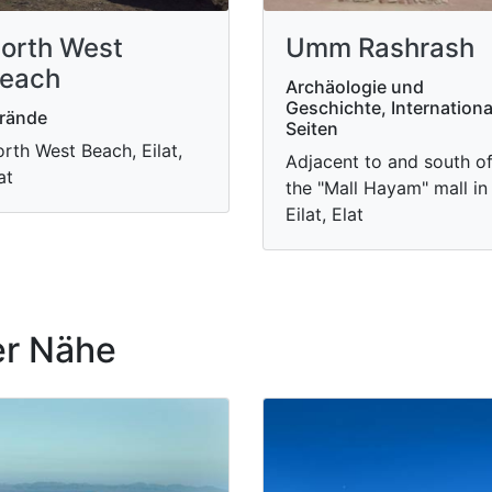
orth West
Umm Rashrash
each
Archäologie und
Geschichte, Internationa
rände
Seiten
rth West Beach, Eilat,
Adjacent to and south o
at
the "Mall Hayam" mall in
Eilat, Elat
r Nähe