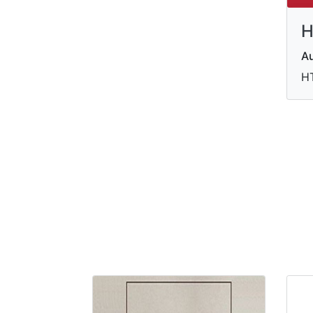
H
Au
HT