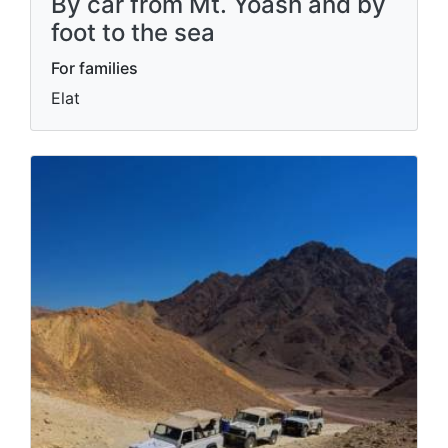
By car from Mt. Yoash and by
foot to the sea
For families
Elat