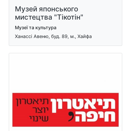
Музей японського
мистецтва "Тікотін"
Музеї та культура
Ханассі Авеню, буд. 89, м., Хайфа