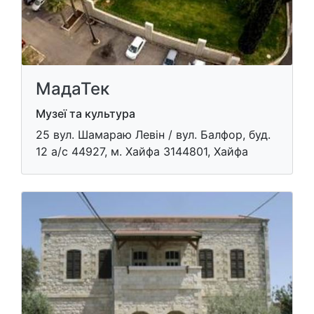
МадаТек
Музеї та культура
​25 вул. Шамараю Левін / вул. Балфор, буд.
12 а/с 44927, м. Хайфа 3144801, Хайфа