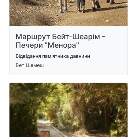
Маршрут Бейт-Шеарім -
Печери "Менора"
Відвідання пам'ятника давнини
Бет Шемеш