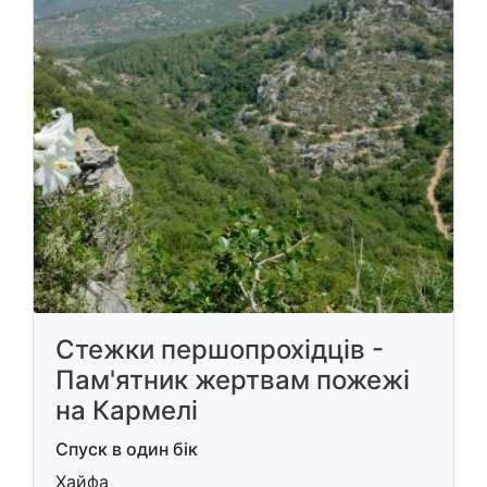
Стежки першопрохідців -
Пам'ятник жертвам пожежі
на Кармелі
Спуск в один бік
Хайфа