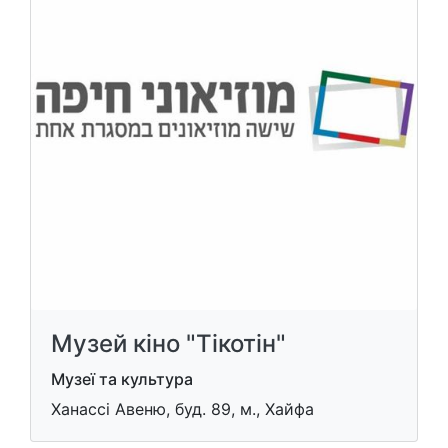
Музей кіно "Тікотін"
Музеї та культура
Ханассі Авеню, буд. 89, м., Хайфа