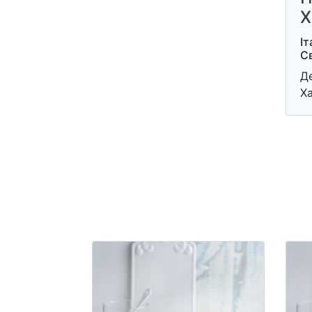
Х
Іт
С
Де
Х