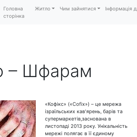
Головна
Житло
Чим зайнятися
Інформація д
сторінка
о – Шфарам
«Кофікс» («Cofix») – це мережа
ізраїльських кав'ярень, барів та
супермаркетів,заснована в
листопаді 2013 року. Унікальність
мережі полягає в її єдиному