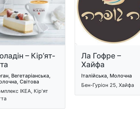
оладін – Кір’ят-
Ла Гофре –
та
Хайфа
ган, Вегетаріанська,
Італійська, Молочна
олочна, Світова
Бен-Гуріон ​25, Хайфа
мплекс ІКЕА, Кір'ят
тта