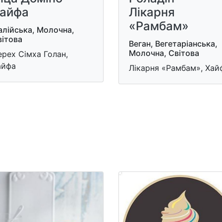
айфа
Лікарня
«Рамбам»
алійська, Молочна,
вітова
Веган, Вегетаріанська,
Молочна, Світова
рех Сімха Голан,
айфа
Лікарня «Рамбам», Хай