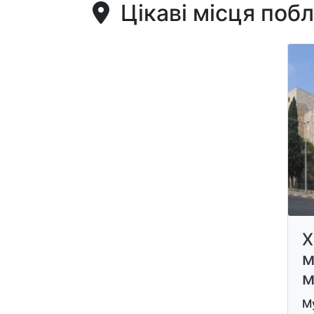
Цікаві місця поб
Х
м
м
Му