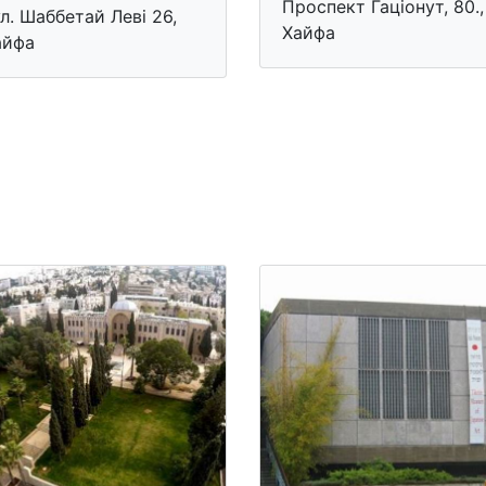
Проспект Гацiонут, 80.,
ул. Шаббетай Леві 26,
Хайфа
айфа