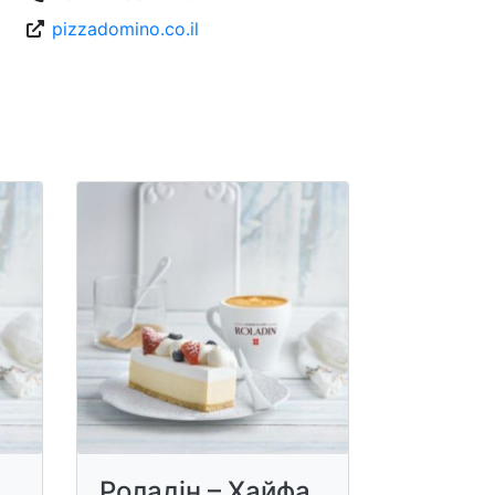
pizzadomino.co.il
Роладін – Хайфа