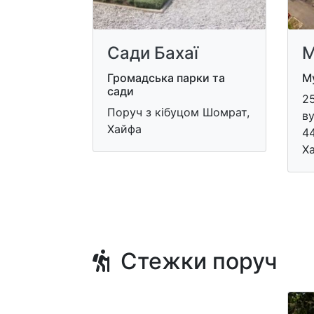
Сади Бахаї
М
Громадська парки та
Му
сади
​2
Поруч з кібуцом Шомрат,
ву
Хайфа
44
Х
Стежки поруч