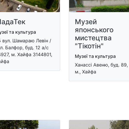
адаТек
Музей
японського
зеї та культура
мистецтва
5 вул. Шамараю Левін /
"Тікотін"
л. Балфор, буд. 12 а/с
927, м. Хайфа 3144801,
Музеї та культура
айфа
Ханассі Авеню, буд. 89,
м., Хайфа