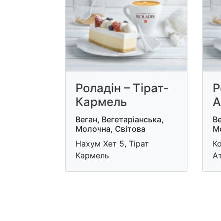
Роладін – Тірат-
Р
Кармель
А
Веган, Вегетаріанська,
Ве
Молочна, Світова
М
Нахум Хет 5, Тірат
Ко
Кармель
А