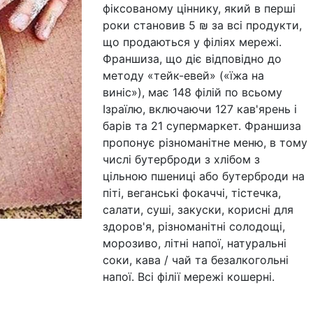
фіксованому ціннику, який в перші
роки становив 5 ₪ за всі продукти,
що продаються у філіях мережі.
Франшиза, що діє відповідно до
методу «тейк-евей» («їжа на
виніс»), має 148 філій по всьому
Ізраїлю, включаючи 127 кав'ярень і
барів та 21 супермаркет. Франшиза
пропонує різноманітне меню, в тому
числі бутерброди з хлібом з
цільною пшениці або бутерброди на
піті, веганські фокаччі, тістечка,
салати, суші, закуски, корисні для
здоров'я, різноманітні солодощі,
морозиво, літні напої, натуральні
соки, кава / чай та безалкогольні
напої. Всі філії мережі кошерні.