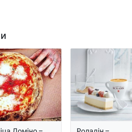
ни
іца Доміно –
Роладін –