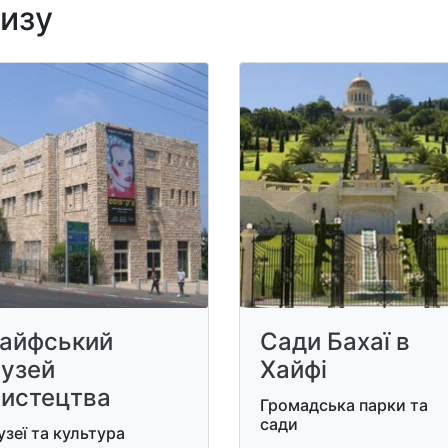
лизу
айфський
Сади Бахаї в
узей
Хайфі
истецтва
Громадська парки та
сади
зеї та культура