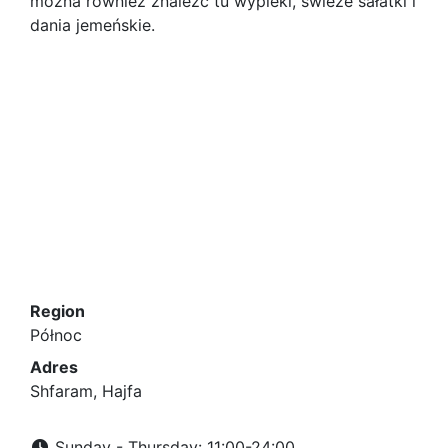
można również znaleźć tu wypieki, świeże sałatki i
dania jemeńskie.
Region
Północ
Adres
Shfaram, Hajfa
Sunday - Thursday: 11:00-24:00