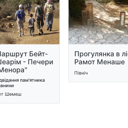
аршрут Бейт-
Прогулянка в лі
еарім - Печери
Рамот Менаше
Менора"
Північ
двідання пам'ятника
авнини
ет Шемеш