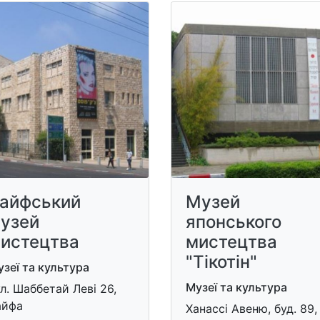
айфський
Музей
узей
японського
истецтва
мистецтва
"Тікотін"
зеї та культура
Музеї та культура
ул. Шаббетай Леві 26,
айфа
Ханассі Авеню, буд. 89,