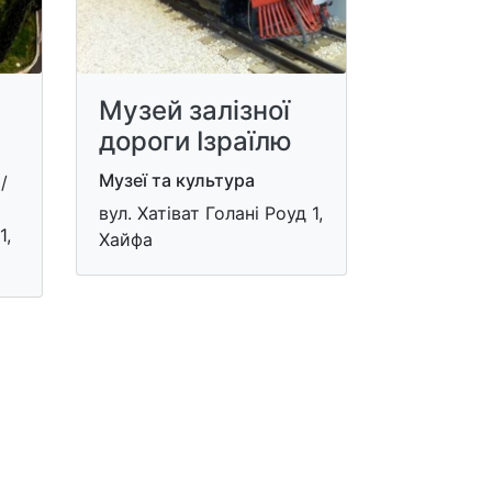
Музей залізної
дороги Ізраїлю
Музеї та культура
/
вул. Хатіват Голані Роуд 1,
1,
Хайфа