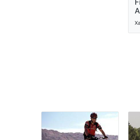
F
A
Х