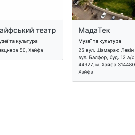
айфський театр
МадаТек
зеї та культура
Музеї та культура
евцнера 50, Хайфа
​25 вул. Шамараю Левін 
вул. Балфор, буд. 12 а/с
44927, м. Хайфа 314480
Хайфа