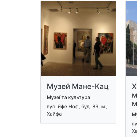
Музей Мане-Кац
Х
м
Музеї та культура
м
вул. Яфе Ноф, буд. 89, м.,
Хайфа
Му
​в
Х