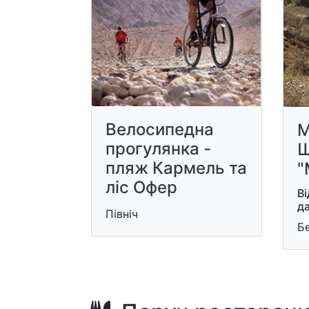
Велосипедна
М
прогулянка -
Ш
пляж Кармель та
"
ліс Офер
Ві
д
Північ
Б