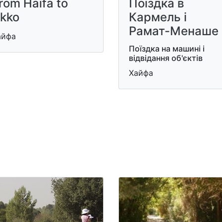
rom Haifa to
Поїздка в
kko
Кармель і
Рамат-Менаше
айфа
Поїздка на машині і
відвідання об'єктів
Хайфа