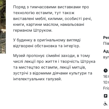
Поряд з тимчасовими виставками про
технологію естампи, тут також
виставлені меблі, килими, особисті речі,
книги, картини маслом, намальовані
германом Штруком.
Ре
У будинку в оригінальному вигляді
Пів
відтворені обстановка та інтер'єр.
Ад
Музей пропонує сімейні заходи, в тому
​в
числі лекції про життя і творчість Штрука
та мистецтво естампи, лекції митців,
зустрічі з відомими діячами культури та
16:
інтелектуальних галузей.
10:
Fri