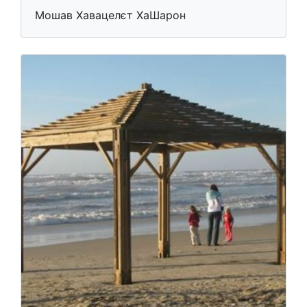
Мошав Хавацелєт ХаШарон