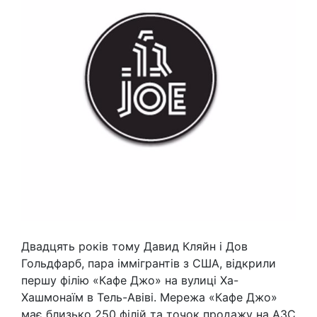
Двадцять років тому Давид Кляйн і Дов
Гольдфарб, пара іммігрантів з США, відкрили
першу філію «Кафе Джо» на вулиці Ха-
Хашмонаїм в Тель-Авіві. Мережа «Кафе Джо»
має близько 250 філій та точок продажу на АЗС