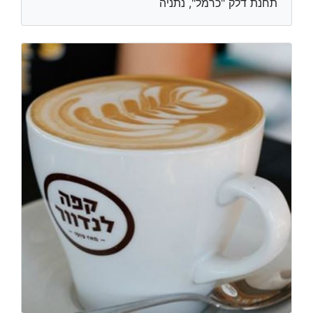
תחנת דלק "כרמל", נתניה