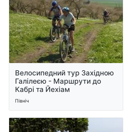
Велосипедний тур Західною
Галілеєю - Маршрути до
Кабрі та Йехіам
Північ