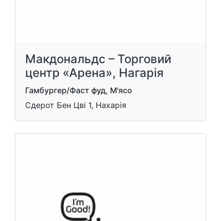
Макдональдс – Торговий
центр «Арена», Нагарія
Гамбургер/Фаст фуд, М'ясо
Сдерот Бен Цві 1, Нахарія