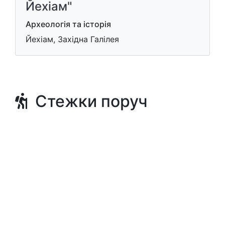
Йехіам"
Археологія та історія
Йехіам, Західна Галілея
Стежки поруч