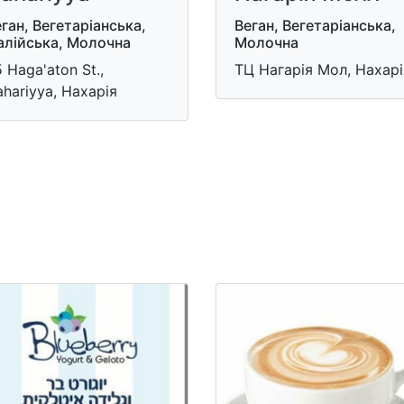
ган, Вегетаріанська,
Веган, Вегетаріанська,
алійська, Молочна
Молочна
 Haga'aton St.,
ТЦ Нагарія Мол, Нахарі
hariyya, Нахарія