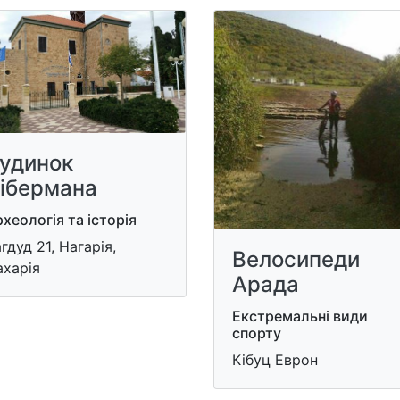
удинок
ібермана
хеологія та історія
гдуд 21, Нагарія,
Велосипеди
ахарія
Арада
Екстремальні види
спорту
Кібуц Еврон