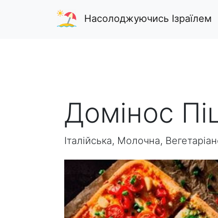
Насолоджуючись Ізраїлем
Домінос Піц
Італійська, Молочна, Вегетаріа