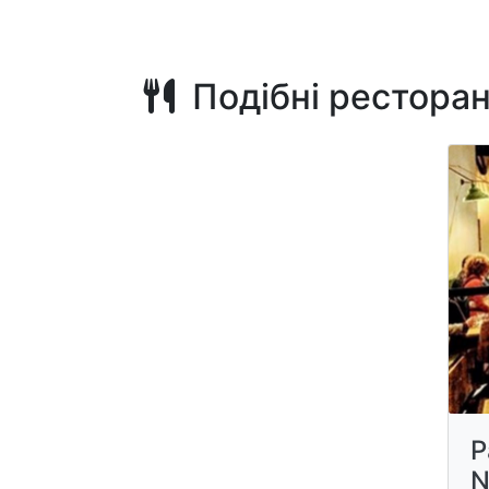
Подібні рестора
P
N