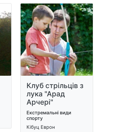
Клуб стрільців з
лука "Арад
Арчері"
Екстремальні види
спорту
Кібуц Еврон