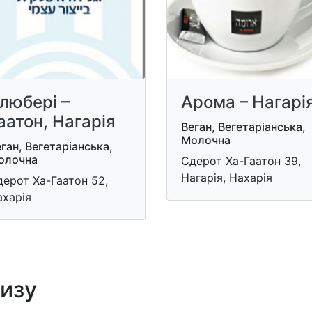
любері –
Арома – Нагарі
аатон, Нагарія
Веган, Вегетаріанська,
Молочна
ган, Вегетаріанська,
олочна
Сдерот Ха-Гаатон 39,
Нагарiя, Нахарія
ерот Ха-Гаатон 52,
ахарія
лизу