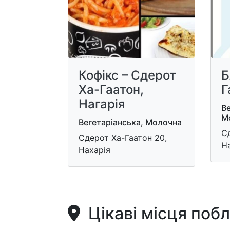
Кофікс – Сдерот
Б
Ха-Гаатон,
Г
Нагарія
Ве
М
Вегетаріанська, Молочна
Сд
Сдерот Ха-Гаатон 20,
Н
Нахарія
Цікаві місця поб