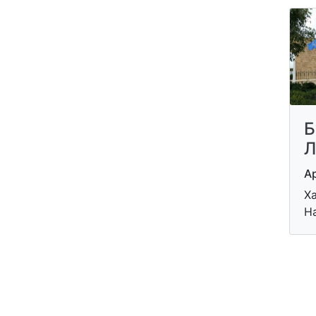
Б
Л
Ар
Ха
Н