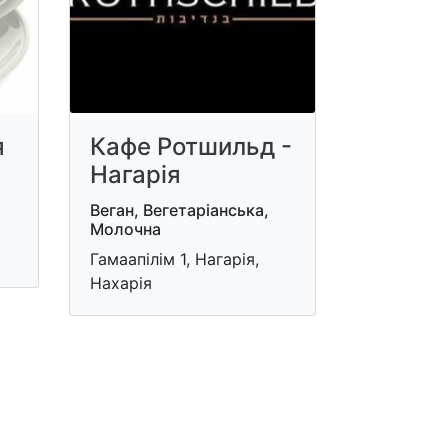
я
Кафе Ротшильд -
Нагарія
Веган, Вегетаріанська,
Молочна
Гамаапілім 1, Нагарія,
Нахарія