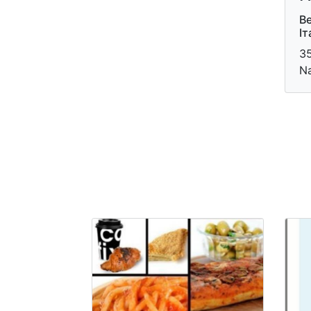
Ве
Іт
35
Na