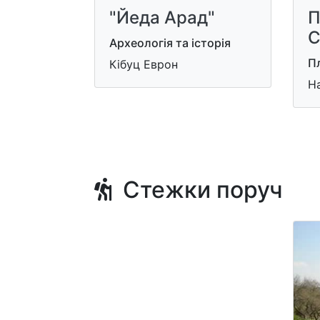
"Йеда Арад"
П
С
Археологія та історія
П
Кібуц Еврон
На
Стежки поруч