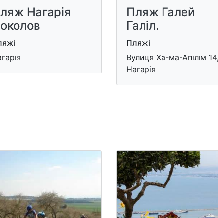
ляж Нагарія
Пляж Галей
околов
Галіл.
ляжі
Пляжі
гарія
Вулиця Ха-ма-Апілім 14
Нагарія