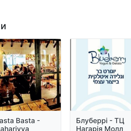
ни
asta Basta -
Блуберрі - ТЦ
ahariyya
Нагарія Молл