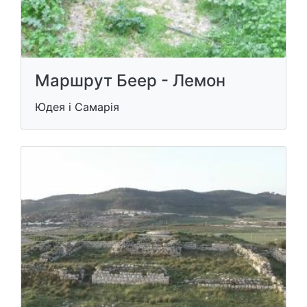
Маршрут Беер - Лемон
Юдея і Самарія