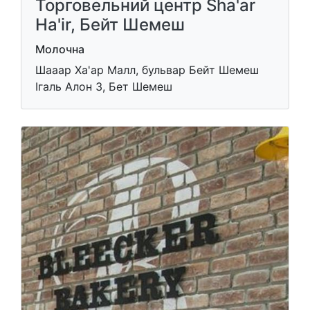
Торговельний центр Sha'ar
Ha'ir, Бейт Шемеш
Молочна
Шааар Ха'ар Малл, бульвар Бейт Шемеш
Ігаль Алон 3, Бет Шемеш