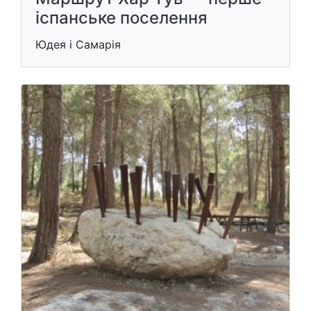
іспанське поселення
Юдея і Самарія