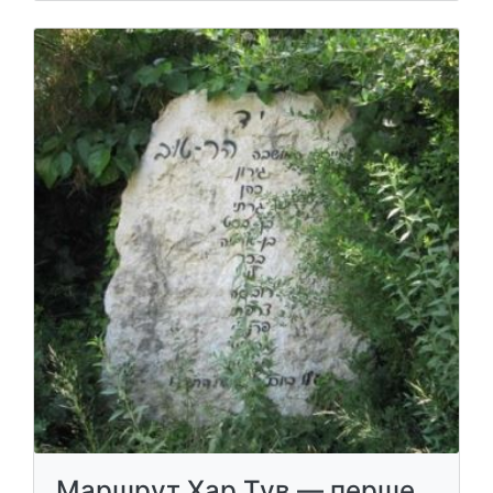
Маршрут Хар Тув — перше