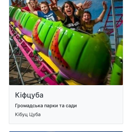
Кіфцуба
Громадська парки та сади
Кібуц Цуба