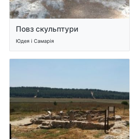
Повз скульптури
Юдея і Самарія