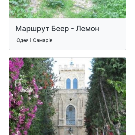
Маршрут Беер - Лемон
Юдея і Самарія