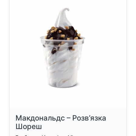
Макдональдс – Розв’язка
Шореш