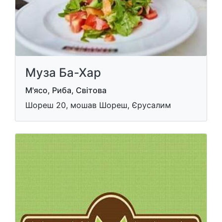
Муза Ба-Хар
М'ясо, Риба, Світова
Шореш 20, мошав Шореш, Єрусалим