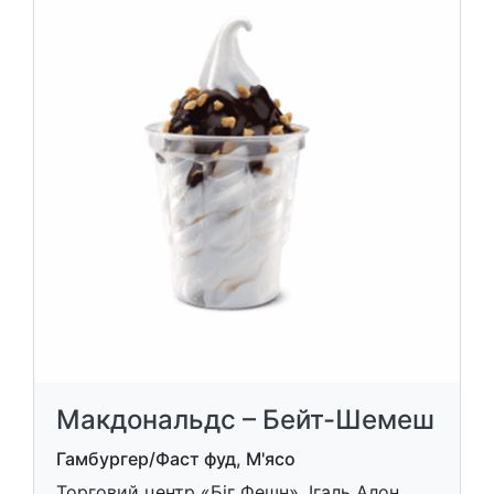
Макдональдс – Бейт-Шемеш
Гамбургер/Фаст фуд, М'ясо
Торговий центр «Біг Фешн», Ігаль Алон,