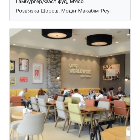
Гамбургер/Фаст фуд, М'ясо
Розв’язка Шореш, Модін-Макабім-Реут