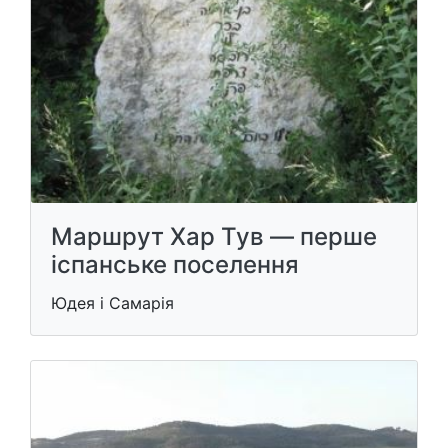
Маршрут Хар Тув — перше
іспанське поселення
Юдея і Самарія