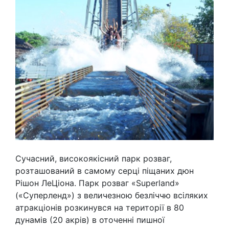
Сучасний, високоякісний парк розваг,
розташований в самому серці піщаних дюн
Рішон ЛеЦіона. Парк розваг «Superland»
(«Суперленд») з величезною безліччю всіляких
атракціонів розкинувся на території в 80
дунамів (20 акрів) в оточенні пишної