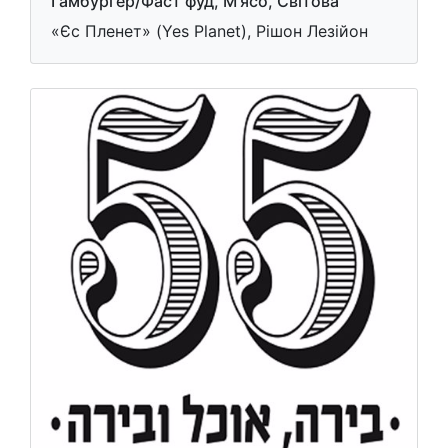
Гамбургер/Фаст фуд, М'ясо, Світова
«Єс Пленет» (Yes Planet), Рішон Лезійон