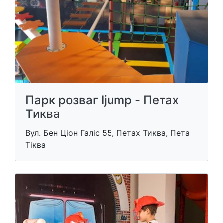
Парк розваг Ijump - Петах
Тиква
Вул. Бен Ціон Галіс 55, Петах Тиква, Пета
Тіква