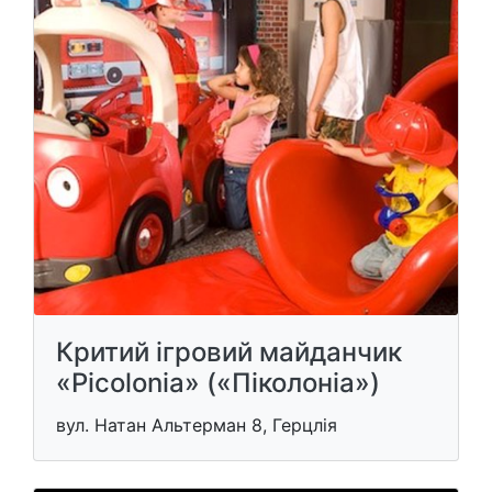
Критий ігровий майданчик
«Picolonia» («Піколоніа»)
вул. Натан Альтерман 8, Герцлія