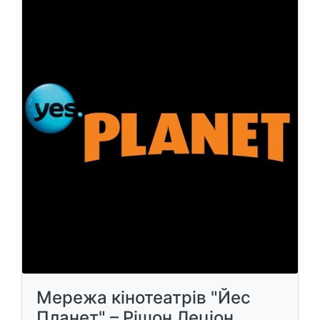
Мережа кінотеатрів "Йес
Планет" – Рішон Леціон