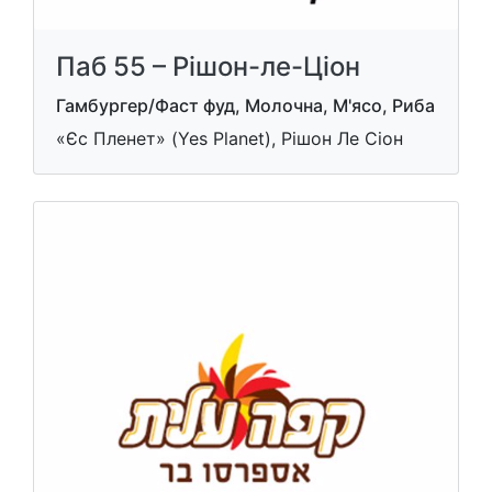
Паб 55 – Рішон-ле-Ціон
Гамбургер/Фаст фуд, Молочна, М'ясо, Риба
«Єс Пленет» (Yes Planet), Рішон Ле Cіон