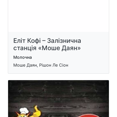
Еліт Кофі – Залізнична
станція «Моше Даян»
Молочна
Моше Даян, Рішон Ле Cіон