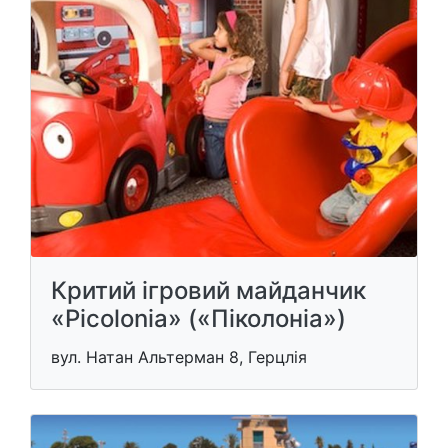
Критий ігровий майданчик
«Picolonia» («Піколоніа»)
вул. Натан Альтерман 8, Герцлія