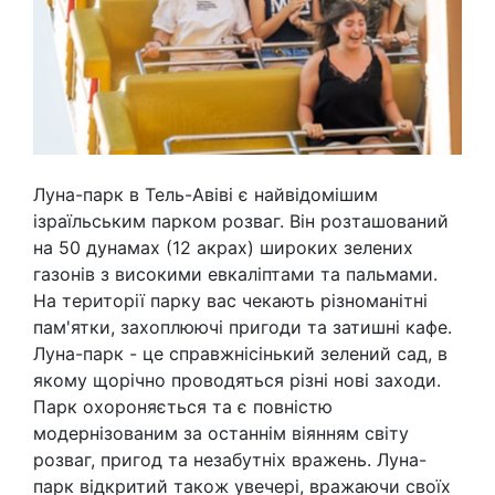
Луна-парк в Тель-Авіві є найвідомішим
ізраїльським парком розваг. Він розташований
на 50 дунамах (12 акрах) широких зелених
газонів з високими евкаліптами та пальмами.
На території парку вас чекають різноманітні
пам'ятки, захоплюючі пригоди та затишні кафе.
Луна-парк - це справжнісінький зелений сад, в
якому щорічно проводяться різні нові заходи.
Парк охороняється та є повністю
модернізованим за останнім віянням світу
розваг, пригод та незабутніх вражень. Луна-
парк відкритий також увечері, вражаючи своїх