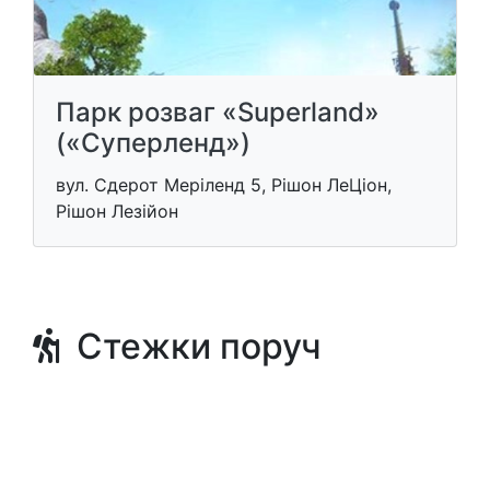
Парк розваг «Superland»
(«Суперленд»)
вул. Сдерот Меріленд 5, Рішон ЛеЦіон,
Рішон Лезійон
Стежки поруч