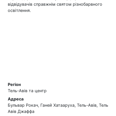
відвідувачів справжнім святом різнобарвного
освітлення.
Регіон
Тель-Авів та центр
Адреса
Бульвар Рокач, Ганей Хатааруха, Тель-Авів, Тель
Авів Джаффа