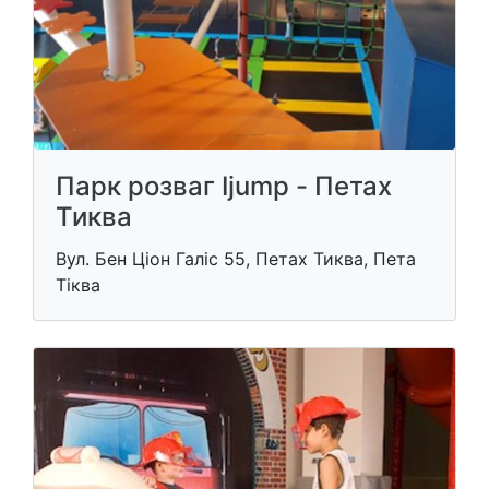
Парк розваг Ijump - Петах
Тиква
Вул. Бен Ціон Галіс 55, Петах Тиква, Пета
Тіква