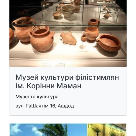
Музей культури філістимлян
ім. Корінни Маман
Музеї та культура
вул. ГаШаятім 16, Ашдод