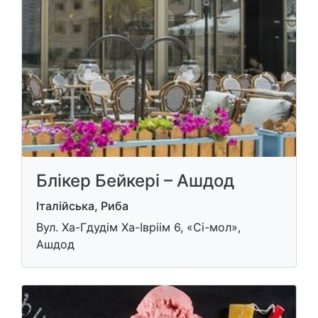
Блікер Бейкері – Ашдод
Італійська, Риба
Вул. Ха-Гдудім Ха-Івріім 6, «Сі-мол»,
Ашдод