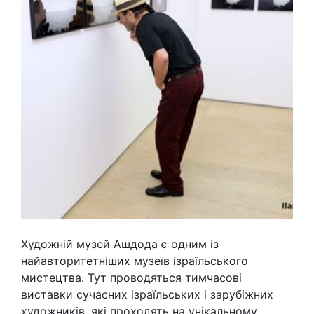
​​Художній музей Ашдода є одним із
найавторитетніших музеїв ізраїльського
мистецтва. Тут проводяться тимчасові
виставки сучасних ізраїльських і зарубіжних
художників, які проходять на унікальному