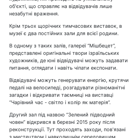
об'єкті, що справляє на відвідувачів лише
незабутні враження.
Крім трьох щорічних тимчасових виставок, в
музеї є два постійних зали для всієї родини.
В одному з таких залів, галереї “Мішбецет”,
представлені оригінальні твори ізраїльських
художників, де юні відвідувачі можуть задавати
питання, оглядати і навіть чіпати експонати.
Відвідувачі можуть генерувати енергію, крутячи
педалі на велосипеді, розгадувати різноманітні
загадки і відкривати таємниці на виставці
“Чарівний час - світло і колір як матерія”.
Другий зал під назвою “Зелений підводний
човен” відкрився в березні 2015 року після
реконструкції. Тут проходять заходи, пов'язані
з мистецтвом і навколишнім середовищем.