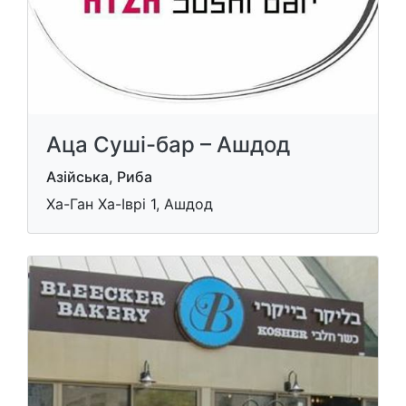
Аца Суші-бар – Ашдод
Азійська, Риба
Ха-Ган Ха-Іврі 1, Ашдод