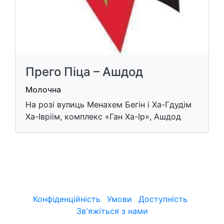
Прего Піца – Ашдод
Молочна
На розі вулиць Менахем Бегін і Ха-Гдудім
Ха-Івріім, комплекс «Ган Ха-Ір», Ашдод
Конфіденційність
Умови
Доступність
Зв'яжіться з нами