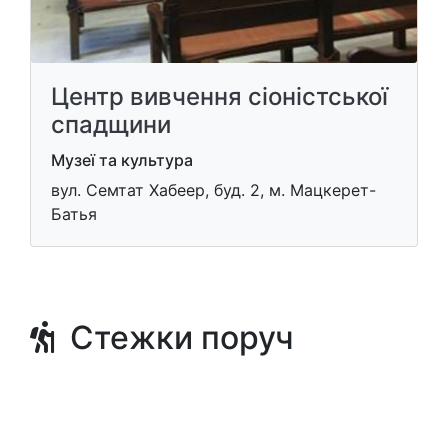
Центр вивчення сіоністської
спадщини
Музеї та культура
вул. Семтат Хабеер, буд. 2, м. Мацкерет-
Батья
Стежки поруч