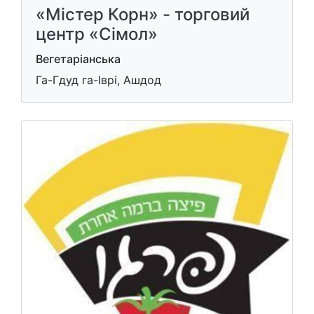
«Містер Корн» - торговий
центр «Сімол»
Вегетаріанська
Га-Гдуд га-Іврі, Ашдод