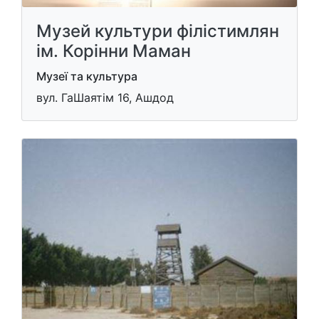
Музей культури філістимлян
ім. Корінни Маман
Музеї та культура
вул. ГаШаятім 16, Ашдод