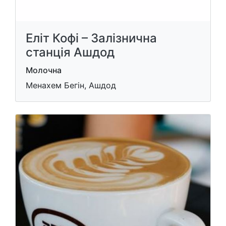
Еліт Кофі – Залізнична
станція Ашдод
Молочна
Менахем Бегін, Ашдод