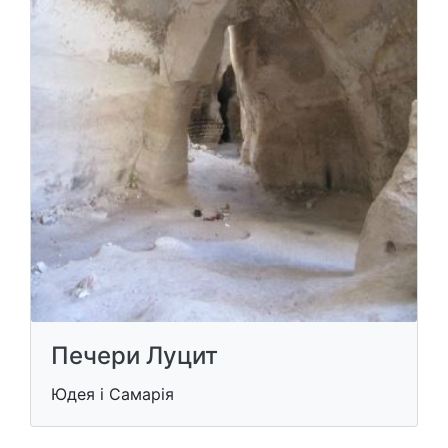
Печери Луцит
Юдея і Самарія