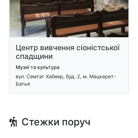
Центр вивчення сіоністської
спадщини
Музеї та культура
вул. Семтат Хабеер, буд. 2, м. Мацкерет-
Батья
Стежки поруч