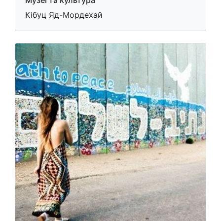
Музеї та культура
Кібуц Яд-Мордехай