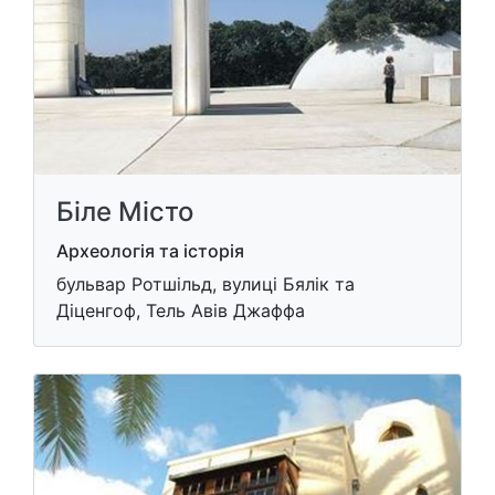
Біле Місто
Археологія та історія
бульвар Ротшільд, вулиці Бялік та
Діценгоф, Тель Авів Джаффа