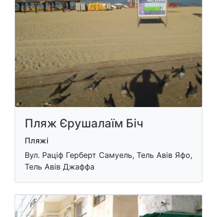
Пляж Єрушалаїм Біч
Пляжі
Вул. Раціф Герберт Самуель, Тель Авів Яфо,
Тель Авів Джаффа