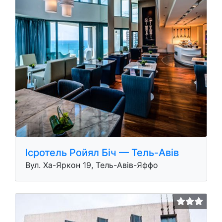
Iсротель Ройял Біч — Тель-Авів
Вул. Ха-Яркон 19, Тель-Авів-Яффо