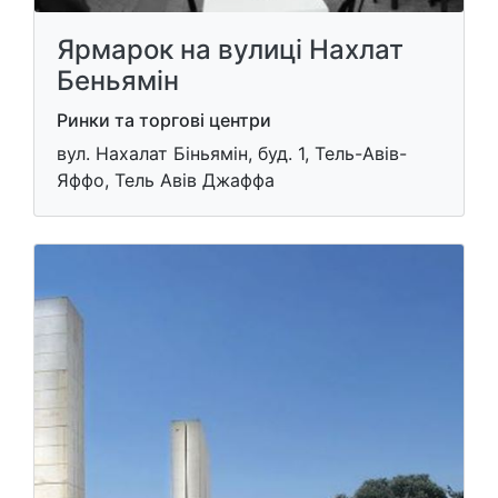
Ярмарок на вулиці Нахлат
Беньямін
Ринки та торгові центри
вул. Нахалат Біньямін, буд. 1, Тель-Авів-
Яффо, Тель Авів Джаффа