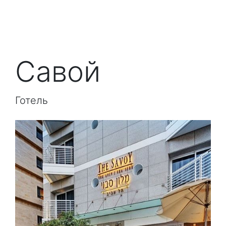
Савой
Готель