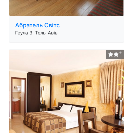
Абратель Свiтс
Геула 3, Тель-Авів