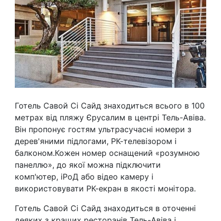
Готель Савой Сі Сайд знаходиться всього в 100
метрах від пляжу Єрусалим в центрі Тель-Авіва.
Він пропонує гостям ультрасучасні номери з
дерев'яними підлогами, РК-телевізором і
балконом.Кожен номер оснащений «розумною
панеллю», до якої можна підключити
комп'ютер, iPoД або відео камеру і
використовувати РК-екран в якості монітора.
Готель Савой Сі Сайд знаходиться в оточенні
деяких з кращих ресторанів Тель-Авіва і