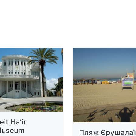
eit Ha’ir
useum
Пляж Єрушала