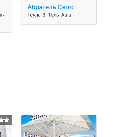
Абратель Свiтс
Геула 3, Тель-Авів
в-