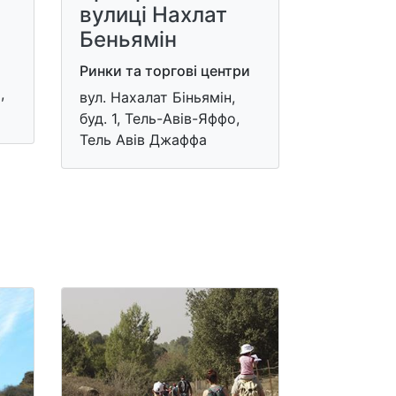
вулиці Нахлат
Беньямін
Ринки та торгові центри
,
вул. Нахалат Біньямін,
буд. 1, Тель-Авів-Яффо,
Тель Авів Джаффа