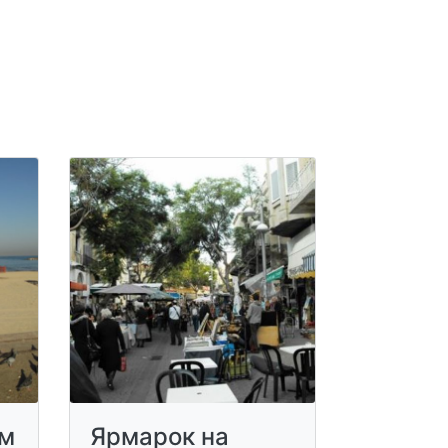
їм
Ярмарок на