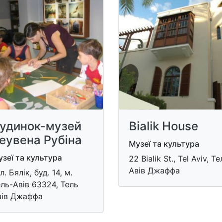
удинок-музей
Bialik House
еувена Рубіна
Музеї та культура
зеї та культура
22 Bialik St., Tel Aviv, Т
Авів Джаффа
л. Бялік, буд. 14, м.
ль-Авів​ 63324, Тель
вів Джаффа