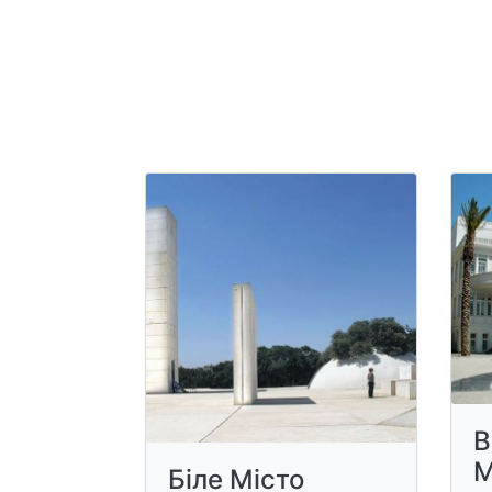
B
M
Біле Місто