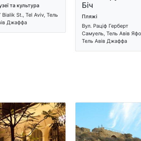
Біч
зеї та культура
 Bialik St., Tel Aviv, Тель
Пляжі
вів Джаффа
Вул. Раціф Герберт
Самуель, Тель Авів Яфо
Тель Авів Джаффа