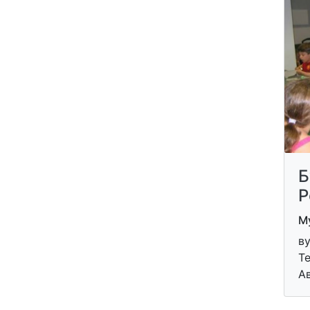
Б
Р
Му
ву
Те
А