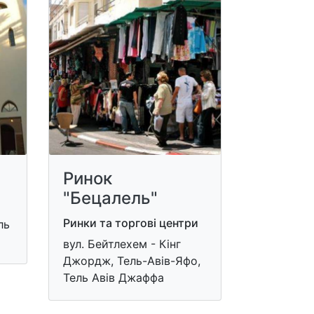
Ринок
"Бецалель"
Ринки та торгові центри
ель
вул. Бейтлехем - Кінг
Джордж, Тель-Авів-Яфо,
Тель Авів Джаффа