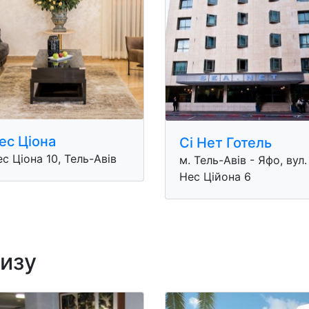
ес Ціонa
Сі Нет Готель
с Ціонa 10, Тель-Авів
м. Тель-Авів - Яфо, вул.
Нес Ційона 6
лизу