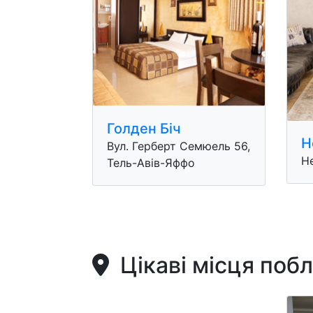
Голден Бiч
Н
Вул. Герберт Семюель 56,
Не
Тель-Авів-Яффо
Цікаві місця поб