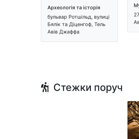
Му
Археологія та історія
27
бульвар Ротшільд, вулиці
А
Бялік та Діценгоф, Тель
Авів Джаффа
Стежки поруч