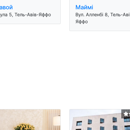
авой
Маймі
ула 5, Тель-Авів-Яффо
Вул. Алленбі 8, Тель-Аві
Яффо