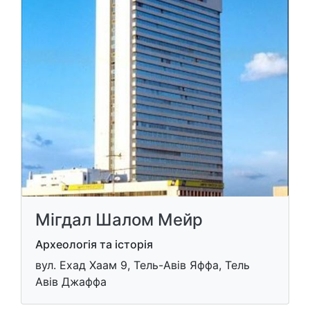
Мігдал Шалом Мейр
Археологія та історія
вул. Ехад Хаам 9, Тель-Авів Яффа, Тель
Авів Джаффа