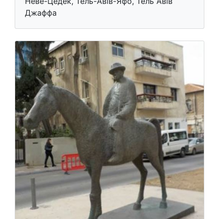
Неве-Цедек, Тель-Авів-Яфо, Тель Авів
Джаффа