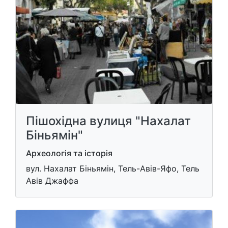
Пішохідна вулиця "Нахалат
Біньямін"
Археологія та історія
вул. Нахалат Біньямін, Тель-Авів-Яфо, Тель
Авів Джаффа