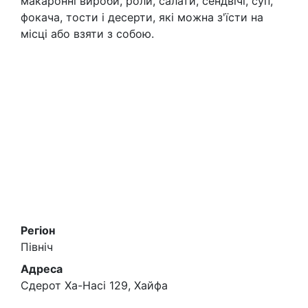
макаронні вироби, роли, салати, сендвічі, суп,
фокача, тости і десерти, які можна з'їсти на
місці або взяти з собою.
Регіон
Північ
Адреса
Сдерот Ха-Насі 129, Хайфа