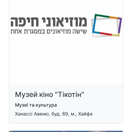
Музей кіно "Тікотін"
Музеї та культура
Ханассі Авеню, буд. 89, м., Хайфа