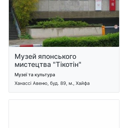
Музей японського
мистецтва "Тікотін"
Музеї та культура
Ханассі Авеню, буд. 89, м., Хайфа