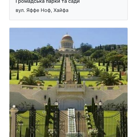
Громадська парки та сади
вул. Яффе Ноф, Хайфа