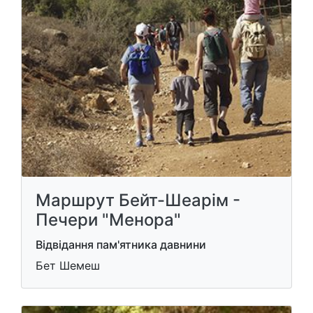
Маршрут Бейт-Шеарім -
Печери "Менора"
Відвідання пам'ятника давнини
Бет Шемеш