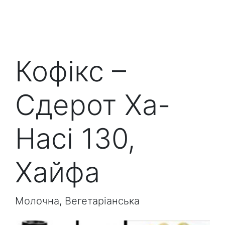
Кофікс –
Сдерот Ха-
Насі 130,
Хайфа
Молочна, Вегетаріанська