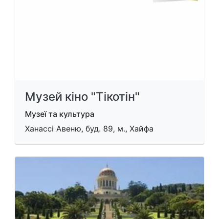
Музей кіно "Тікотін"
Музеї та культура
Ханассі Авеню, буд. 89, м., Хайфа