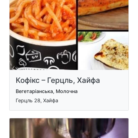
Кофікс – Герцль, Хайфа
Вегетаріанська, Молочна
Герцль 28, Хайфа