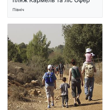
пляж Кармель та ліс Офер
Північ