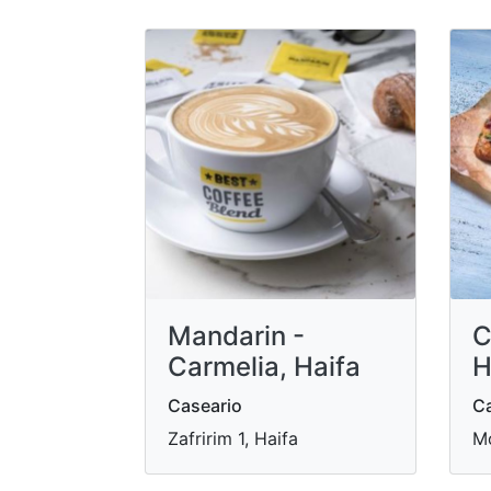
Mandarin -
C
Carmelia, Haifa
H
Caseario
Ca
Zafririm 1, Haifa
Mo