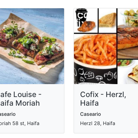
afe Louise -
Cofix - Herzl,
aifa Moriah
Haifa
seario
Caseario
riah 58 st, Haifa
Herzl 28, Haifa