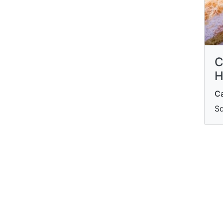
C
H
Ca
Sd