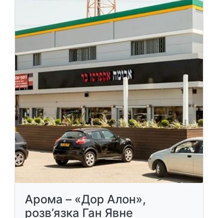
Арома – «Дор Алон»,
розв’язка Ган Явне