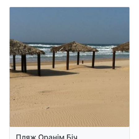
Пляж Оранім Біч