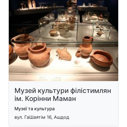
Музей культури філістимлян
ім. Корінни Маман
Музеї та культура
вул. ГаШаятім 16, Ашдод