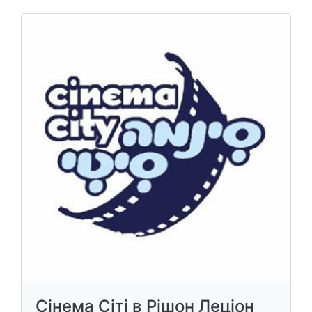
Сінема Сіті в Рішон Леціон