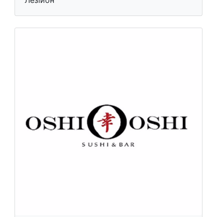
Лезійон