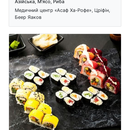
Азійська, М'ясо, Риба
Медичний центр «Асаф Ха-Рофе», Црiфiн,
Беер Яаков