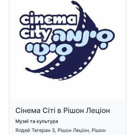
Сінема Сіті в Рішон Леціон
Музеї та культура
Ялдей Тегеран 3, Рішон Леціон, Рішон