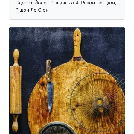
Сдерот Йосеф Лішанські 4, Рішон-ле-Ціон,
Рішон Ле Cіон