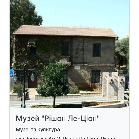
Музей "Рішон Ле-Ціон"
Музеї та культура
вул. Ехад-ха-Ам 2, Рішон Ле-Ціон, Рішон