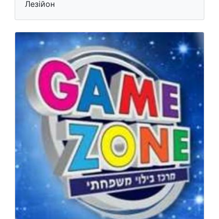
Лезійон