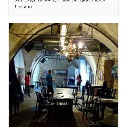
Лезійон