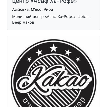
центр «Асаф Ха-Рофе»
Азійська, М'ясо, Риба
Медичний центр «Асаф Ха-Рофе», Црiфiн,
Беер Яаков