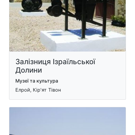
Залізниця Ізраїльської
Долини
Музеї та культура
Елрой, Кір'ят Тівон