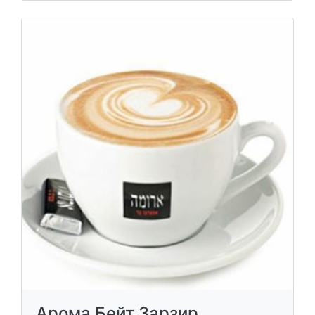
Арома Бейт Зарзир