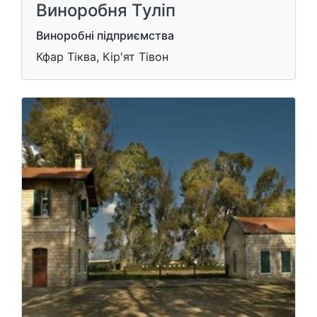
Виноробня Туліп
Виноробні підприємства
Кфар Тіква, Кір'ят Тівон