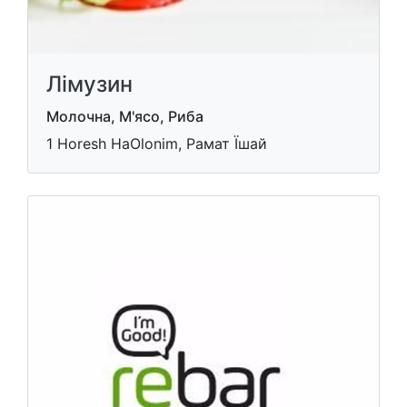
Лімузин
Молочна, М'ясо, Риба
1 Horesh HaOlonim, Рамат Їшай