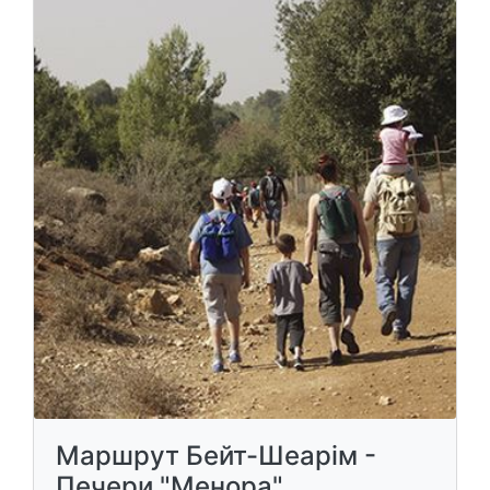
Маршрут Бейт-Шеарім -
Печери "Менора"