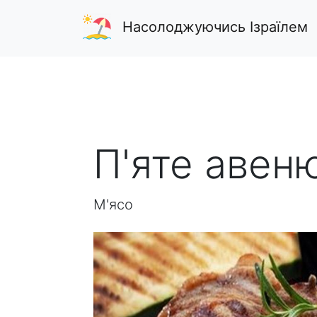
Насолоджуючись Ізраїлем
П'яте авен
М'ясо