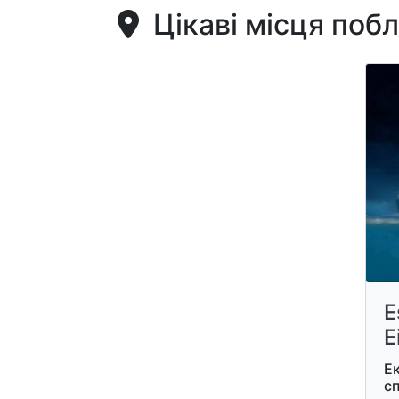
Цікаві місця поб
E
E
Е
с