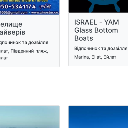
ISRAEL - YAM
елище
Glass Bottom
айверів
Boats
дпочинок та дозвілля
Відпочинок та дозвілля
лат, Південний пляж,
Marina, Eilat, Ейлат
йлат