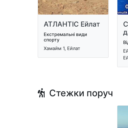
АТЛАНТІС Ейлат
С
д
Екстремальні види
спорту
Ві
Хамайм 1, Ейлат
Ей
Е
Стежки поруч