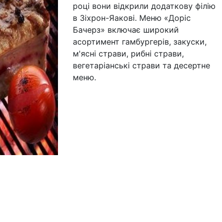
році вони відкрили додаткову філію
в Зіхрон-Яакові. Меню «Доріс
Бачерз» включає широкий
асортимент гамбургерів, закуски,
м'ясні страви, рибні страви,
вегетаріанські страви та десертне
меню.