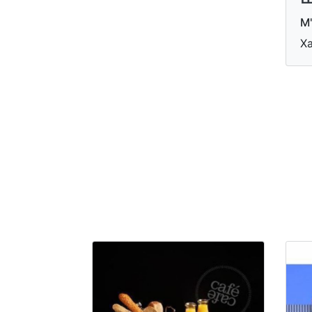
М'
Ха