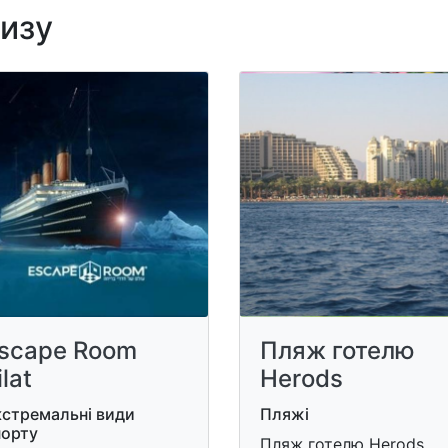
лизу
scape Room
Пляж готелю
ilat
Herods
кстремальні види
Пляжі
порту
Пляж готелю Herods,