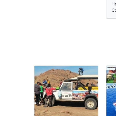
He
Co