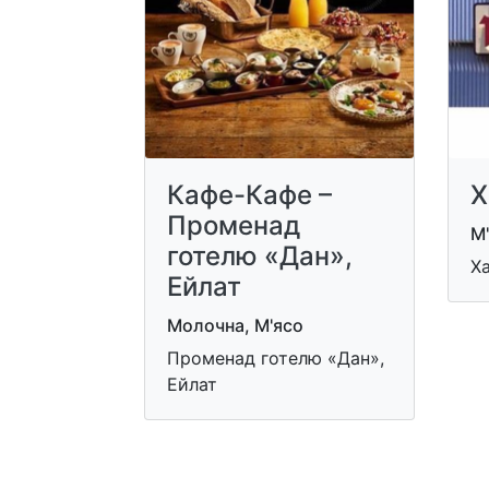
Кафе-Кафе –
Х
Променад
М
готелю «Дан»,
Ха
Ейлат
Молочна, М'ясо
Променад готелю «Дан»,
Ейлат