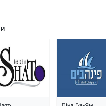
ни
ато
Піна Ба-Ям