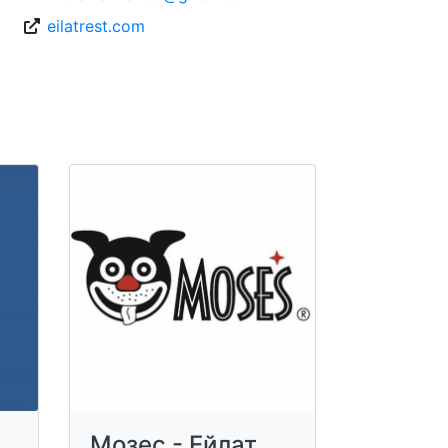
eilatrest.com
Мозес - Ейлат