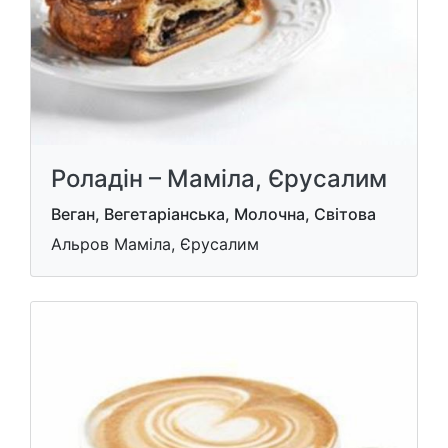
Роладін – Маміла, Єрусалим
Веган, Вегетаріанська, Молочна, Світова
Альров Маміла, Єрусалим