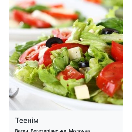
Теенім
Веган, Вегетаріанська, Молочна