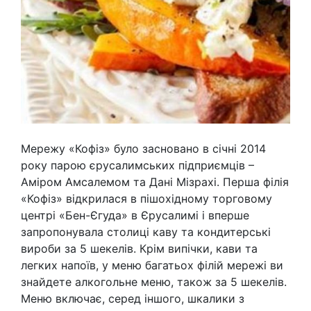
Мережу «Кофіз» було засновано в січні 2014
року парою єрусалимських підприємців –
Аміром Амсалемом та Дані Мізрахі. Перша філія
«Кофіз» відкрилася в пішохідному торговому
центрі «Бен-Єгуда» в Єрусалимі і вперше
запропонувала столиці каву та кондитерські
вироби за 5 шекелів. Крім випічки, кави та
легких напоїв, у меню багатьох філій мережі ви
знайдете алкогольне меню, також за 5 шекелів.
Меню включає, серед іншого, шкалики з