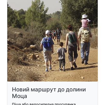
Новий маршрут до долини
Моца
Піша або велосипедна прогулянка