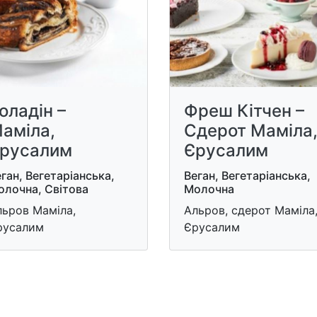
оладін –
Фреш Кітчен –
аміла,
Сдерот Маміла
русалим
Єрусалим
ган, Вегетаріанська,
Веган, Вегетаріанська,
олочна, Світова
Молочна
льров Маміла,
Альров, сдерот Маміла
русалим
Єрусалим