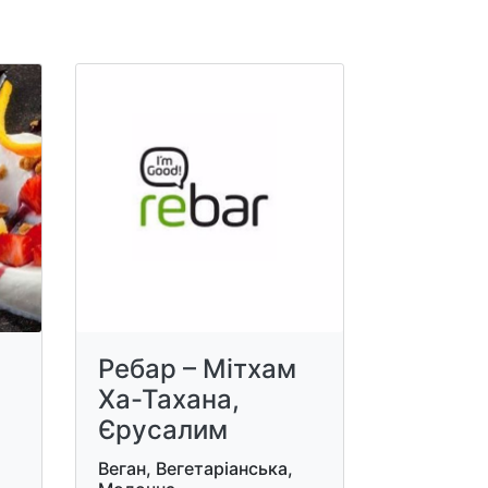
Ребар – Мітхам
Ха-Тахана,
Єрусалим
Веган, Вегетаріанська,