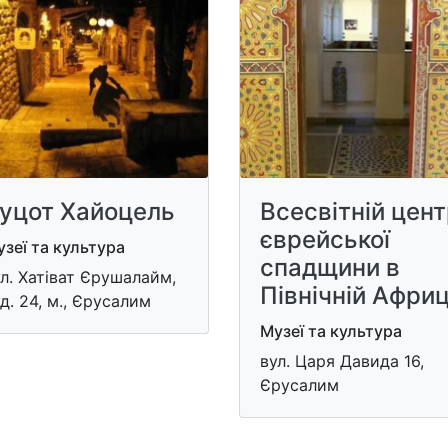
уцот Хайоцель
Всесвітній цен
єврейської
зеї та культура
спадщини в
л. Хатіват Єрушалайм,
Північній Африц
д. 24, м., Єрусалим
Музеї та культура
вул. Царя Давида 16,
Єрусалим