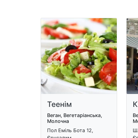
Теенім
К
Веган, Вегетаріанська,
Ве
Молочна
М
Пол Еміль Бота 12,
Ш
Єрусалим
Є