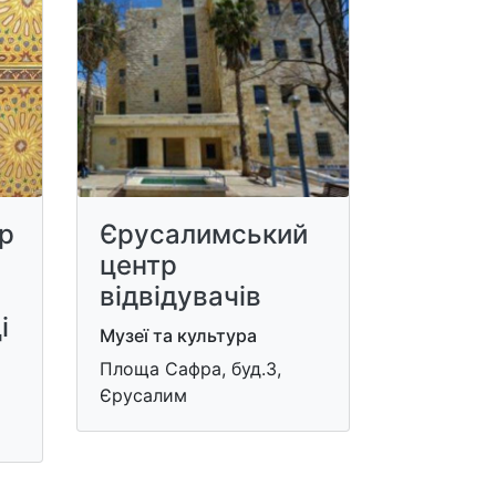
тр
Єрусалимський
центр
відвідувачів
і
Музеї та культура
Площа Сафра, буд.3,
Єрусалим