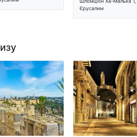
Шломціон Ха-Малька 1,
Єрусалим
лизу