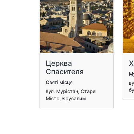
Церква
Х
Спасителя
Му
Святі місця
ву
бу
вул. Мурістан, Старе
Місто, Єрусалим