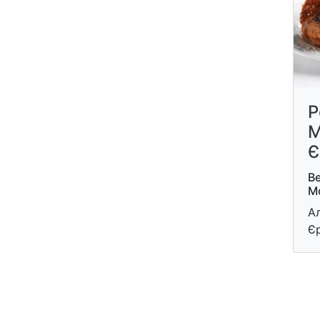
Р
М
Є
Ве
М
А
Є