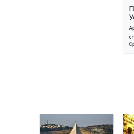
П
У
Ар
ст
Є