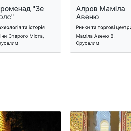
роменад "Зе
Алров Маміла
олс"
Авеню
хеологія та історія
Ринки та торгові центр
іни Старого Міста,
Маміла Авеню 8,
русалим
Єрусалим