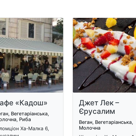
афе «Кадош»
Джет Лек –
Єрусалим
ган, Вегетаріанська,
олочна, Риба
Веган, Вегетаріанська,
Молочна
ломціон Ха-Малка 6,
русалим