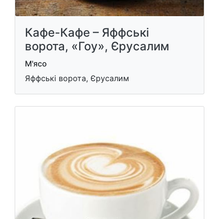
Кафе-Кафе – Яффські
ворота, «Гоу», Єрусалим
М'ясо
Яффські ворота, Єрусалим