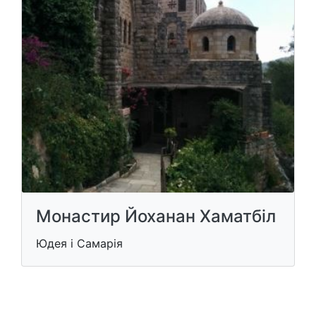
Монастир Йоханан Хаматбіл
Юдея і Самарія