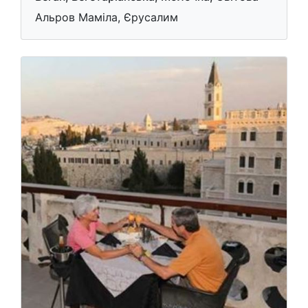
Альров Маміла, Єрусалим