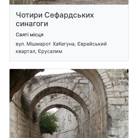
Чотири Сефардських
синагоги
Святі місця
вул. Мішмарот ХаКегуна, Єврейський
квартал, Єрусалим