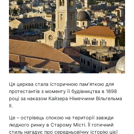
Ця церква стала історичною пам'яткою для
протестантів з моменту її будівництва в 1898
році за наказом Кайзера Німеччини Вільгельма
II.
Це – острівець спокою на території завжди
людного ринку в Старому Місті. Її готичний
стиль нагадує про середньовічну історію цієї