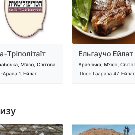
а-Тріполітаїт
Ельгаучо Ейлат
абська, М'ясо, Світова
Арабська, М'ясо, Світо
-Арава 1, Ейлат
Шосе Гаарава 47, Ейлат
лизу