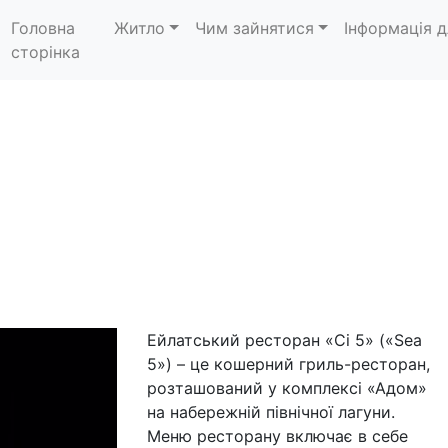
Головна
Житло
Чим зайнятися
Інформація д
сторінка
Ейлатський ресторан «Сі 5» («Sea
5») – це кошерний гриль-ресторан,
розташований у комплексі «Адом»
на набережній північної лагуни.
Меню ресторану включає в себе