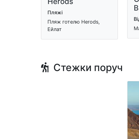
Herods
B
Пляжі
Ві
Пляж готелю Herods,
Ma
Ейлат
Стежки поруч