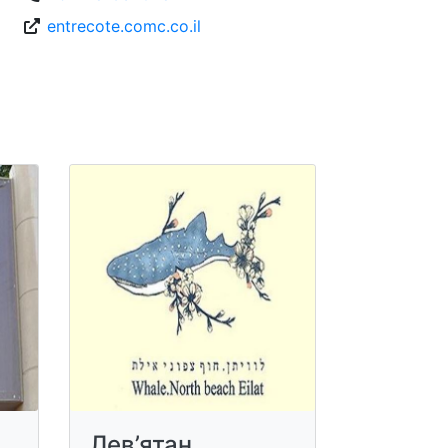
entrecote.comc.co.il
Лев’ятан