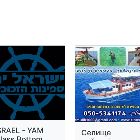
SRAEL - YAM
Селище
lass Bottom