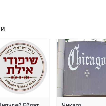
ни
ипудей Ейлат
Чикаго