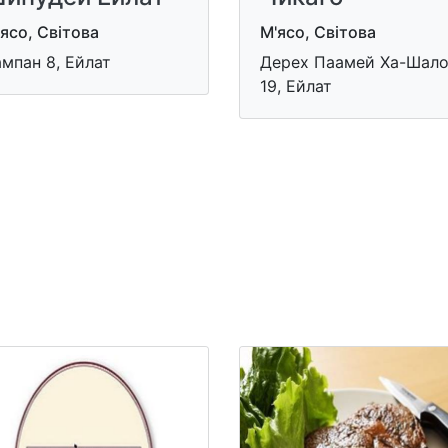
ясо, Світова
М'ясо, Світова
мпан 8, Ейлат
Дерех Паамей Ха-Шал
19, Ейлат