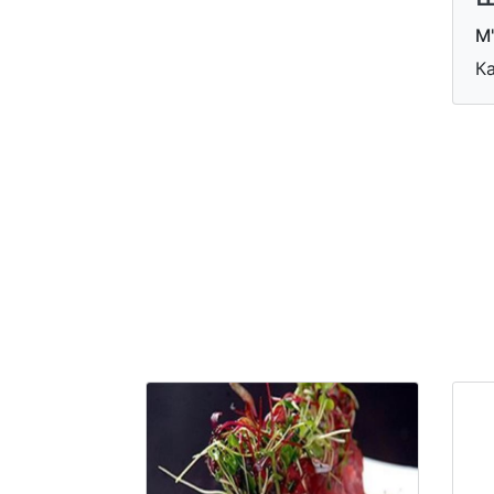
М'
Ка