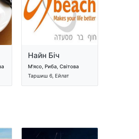
Найн Біч
ва
М'ясо, Риба, Світова
Taршиш 6, Ейлат