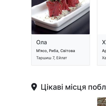
Ола
Х
М'ясо, Риба, Світова
Ар
Taршиш 7, Ейлат
Ха
Цікаві місця поб