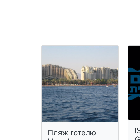
I
Пляж готелю
G