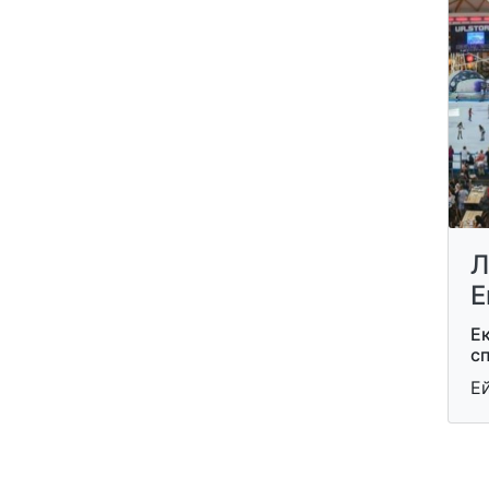
Л
Е
Е
с
Ей