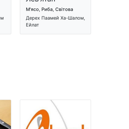
М'ясо, Риба, Світова
ом
Дерех Паамей Ха-Шалом,
Ейлат