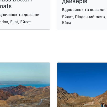
дайверів
oats
Відпочинок та дозвілля
дпочинок та дозвілля
Ейлат, Південний пляж,
rina, Eilat, Ейлат
Ейлат