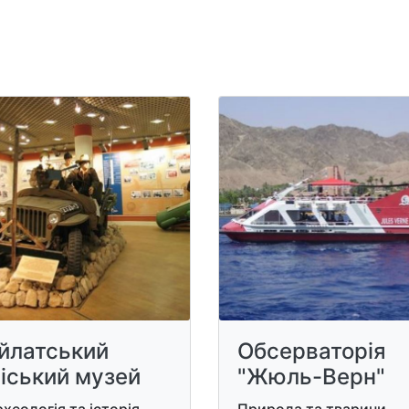
йлатський
Обсерваторія
іський музей
"Жюль-Верн"