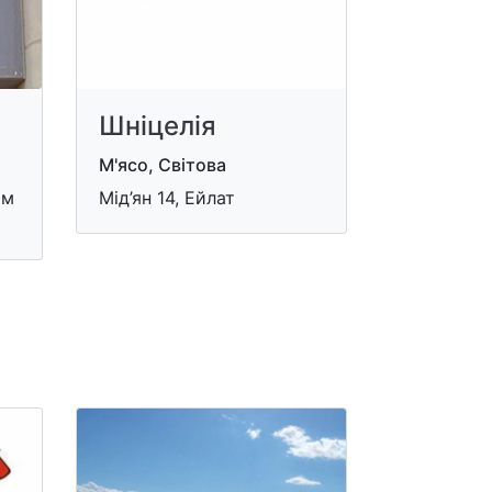
Шніцелія
М'ясо, Світова
ом
Мід’ян 14, Ейлат