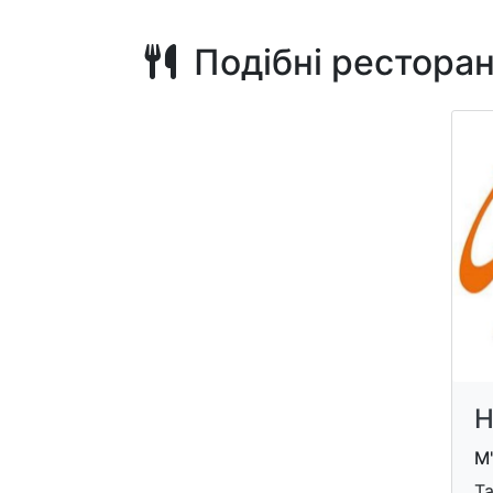
Подібні рестора
Н
М'
T