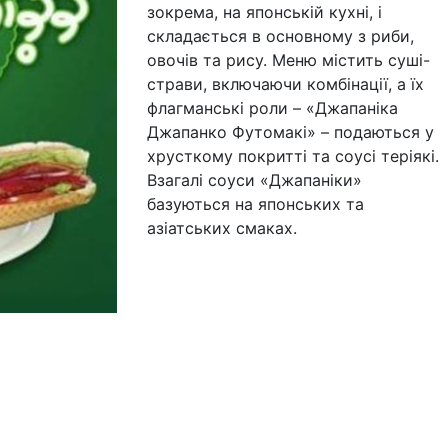
зокрема, на японській кухні, і
складається в основному з риби,
овочів та рису. Меню містить суші-
страви, включаючи комбінації, а їх
флагманські роли – «Джапаніка
Джапанко Футомакі» – подаються у
хрусткому покритті та соусі теріякі.
Взагалі соуси «Джапаніки»
базуються на японських та
азіатських смаках.