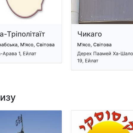
а-Тріполітаїт
Чикаго
абська, М'ясо, Світова
М'ясо, Світова
-Арава 1, Ейлат
Дерех Паамей Ха-Шал
19, Ейлат
лизу