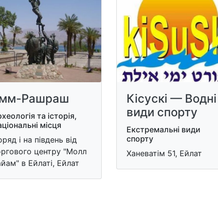
мм-Рашраш
Кісускі — Водні
види спорту
хеологія та історія,
ціональні місця
Екстремальні види
спорту
ряд і на південь від
оргового центру "Молл
Ханеватім 51, Ейлат
йам" в Ейлаті, Ейлат