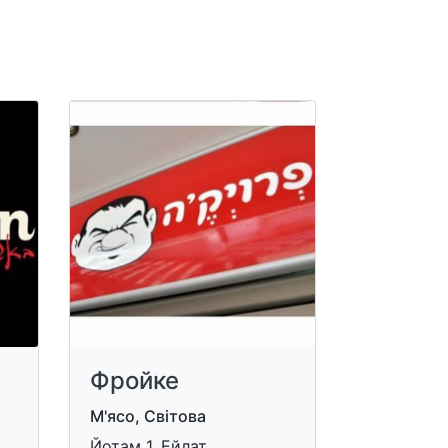
Фройке
М'ясо, Світова
Йотам 1, Ейлат