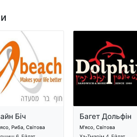
ни
айн Біч
Багет Дольфін
ясо, Риба, Світова
М'ясо, Світова
aршиш 6, Ейлат
Ха-Тмарім 4, Ейлат