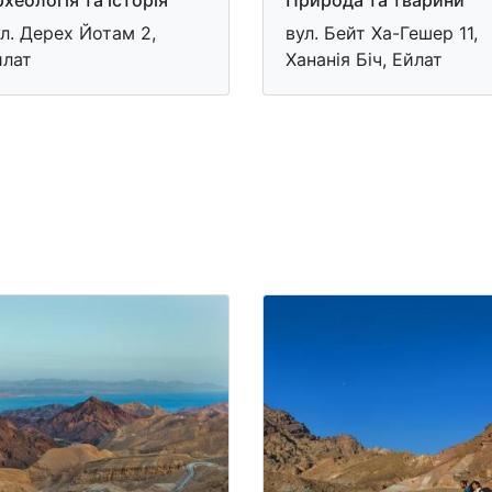
хеологія та історія
Природа та тварини
л. Дерех Йотам 2,
вул. Бейт Ха-Гешер 11,
йлат
Хананія Біч, Ейлат