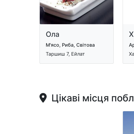
Ола
Х
М'ясо, Риба, Світова
Ар
Taршиш 7, Ейлат
Ха
Цікаві місця поб