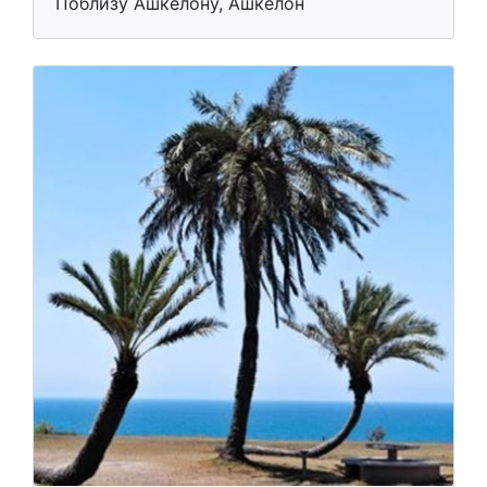
Поблизу Ашкелону, Ашкелон