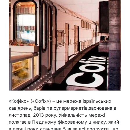
«Кофікс» («Cofix») – це мережа ізраїльських
кав'ярень, барів та супермаркетів,заснована в
листопаді 2013 року. Унікальність мережі
полягає в її єдиному фіксованому ціннику, який
в перші роки становив 5 ₪ за всі продукти, що