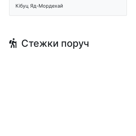
Кібуц Яд-Мордехай
Стежки поруч