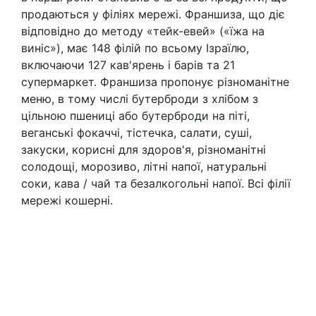
продаються у філіях мережі. Франшиза, що діє
відповідно до методу «тейк-евей» («їжа на
виніс»), має 148 філій по всьому Ізраїлю,
включаючи 127 кав'ярень і барів та 21
супермаркет. Франшиза пропонує різноманітне
меню, в тому числі бутерброди з хлібом з
цільною пшениці або бутерброди на піті,
веганські фокаччі, тістечка, салати, суші,
закуски, корисні для здоров'я, різноманітні
солодощі, морозиво, літні напої, натуральні
соки, кава / чай та безалкогольні напої. Всі філії
мережі кошерні.