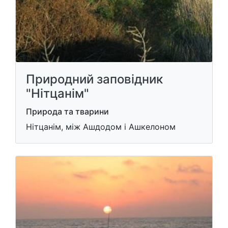
Природний заповідник
"Нітцанім"
Природа та тварини
Нітцанім, між Ашдодом і Ашкелоном