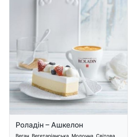
Роладін – Ашкелон
Веган, Вегетаріанська, Молочна, Світова