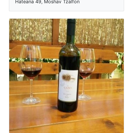
Hateana 49, Moshav Tzalfon