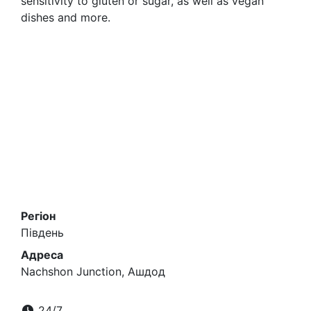
sensitivity to gluten or sugar, as well as vegan
dishes and more.
Регіон
Південь
Адреса
Nachshon Junction, Ашдод
24/7