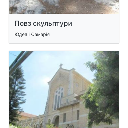
Повз скульптури
Юдея і Самарія