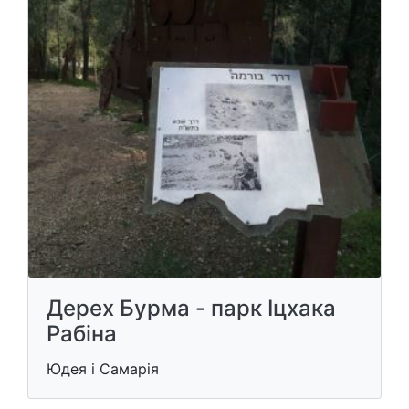
Дерех Бурма - парк Іцхака
Рабіна
Юдея і Самарія