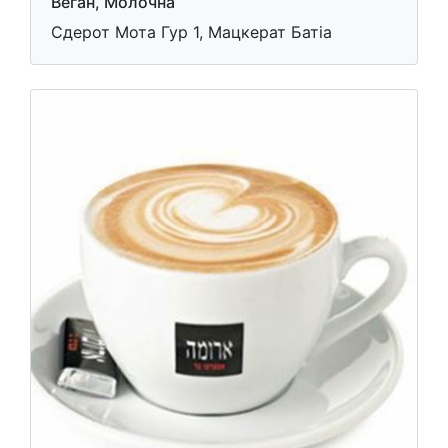
Веган, Молочна
Сдерот Мота Гур 1, Мацкерат Батіа