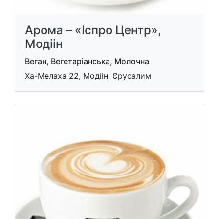
Арома – «Іспро Центр»,
Модіін
Веган, Вегетаріанська, Молочна
Ха-Мелаха 22, Модіін, Єрусалим