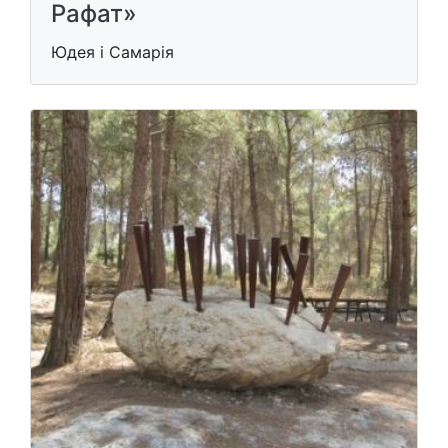
Рафат»
Юдея і Самарія