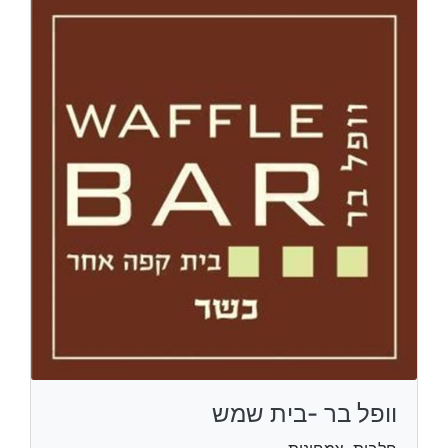
וופל בר -בית שמש