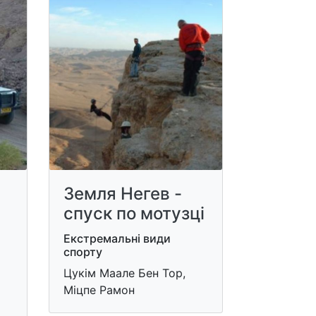
Земля Негев -
спуск по мотузці
Екстремальні види
спорту
Цукім Маале Бен Тор,
Міцпе Рамон