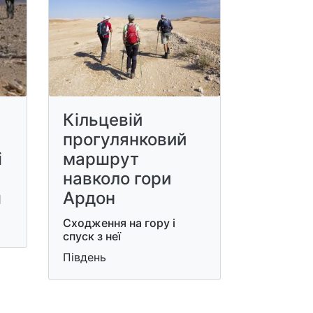
Кільцевій
прогулянковий
і
маршрут
навколо гори
ш
Ардон
Сходження на гору і
спуск з неї
Південь