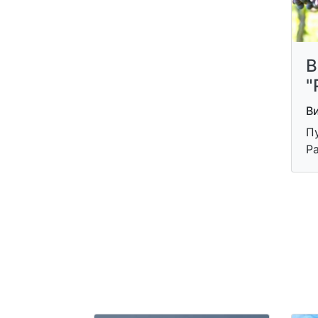
В
"
В
П
Р