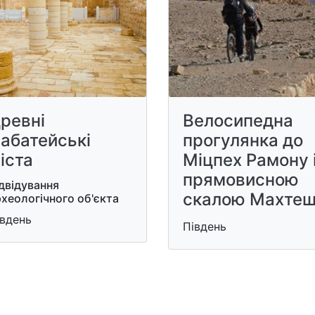
ревні
Велосипедна
абатейські
прогулянка до
іста
Міцпех Рамону 
прямовисною
двідування
скалою Махте
хеологічного об'єкта
івдень
Південь