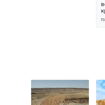
в
к
П