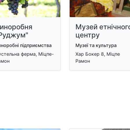
иноробня
Музей етнічног
Руджум"
центру
иноробні підприємства
Музеї та культура
устельна ферма, Міцпе-
Хар Бокер 8, Міцпе
амон
Рамон