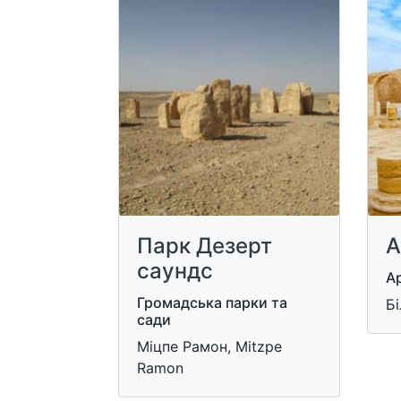
Парк Дезерт
А
саундс
Ар
Громадська парки та
Б
сади
Міцпе Рамон, Mitzpe
Ramon