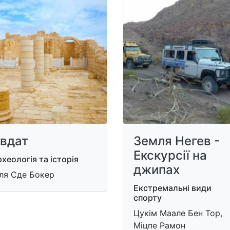
вдат
Земля Негев -
Екскурсії на
хеологія та історія
джипах
іля Сде Бокер
Екстремальні види
спорту
Цукім Маале Бен Тор,
Міцпе Рамон