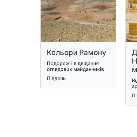
Кольори Рамону
Д
Н
Подорож і відвідання
м
оглядових майданчиків
Південь
Ві
ар
П