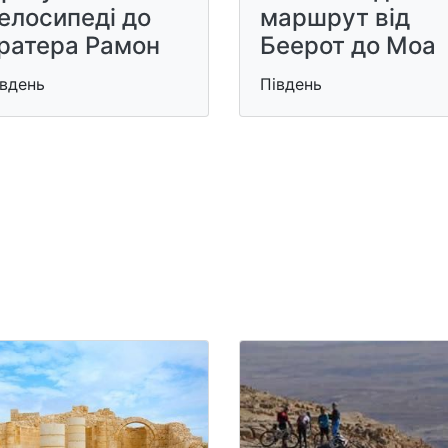
елосипеді до
маршрут від
ратера Рамон
Беерот до Моа
івдень
Південь