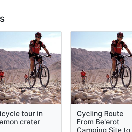
s
icycle tour in
Cycling Route
amon crater
From Be'erot
Camping Site to