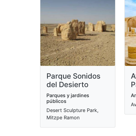
Parque Sonidos
A
del Desierto
P
Parques y jardines
Ar
públicos
Av
Desert Sculpture Park,
Mitzpe Ramon