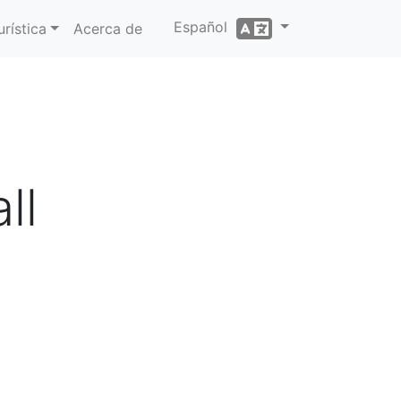
Español
rística
Acerca de
ll