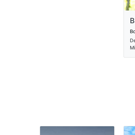
B
B
De
M