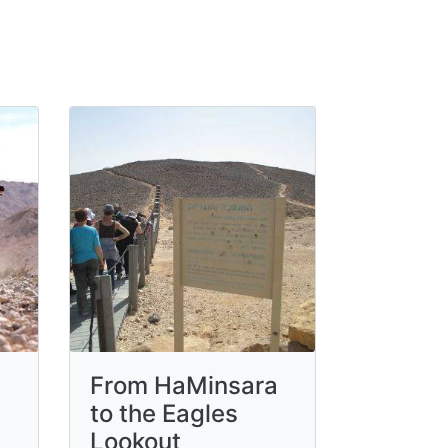
From HaMinsara
to the Eagles
Lookout