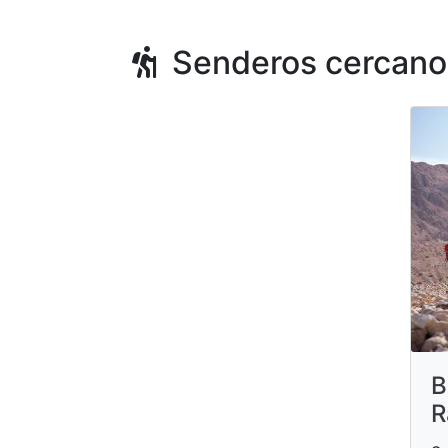
Senderos cercano
B
R