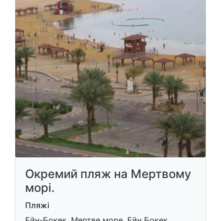
Окремий пляж на Мертвому
морі.
Пляжі
Ейн-Бокек, Мертве море, Ейн Бокек