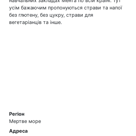
навчальних закладах Мента по всій країні. Тут
усім бажаючим пропонуються страви та напої
без глютену, без цукру, страви для
вегетаріанців та інше.
Регіон
Мертве море
Адреса