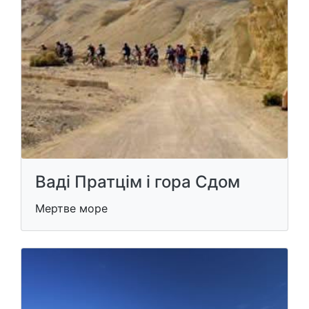
Ваді Пратцім і гора Сдом
Мертве море