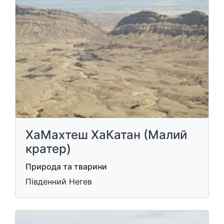
ХаМахтеш ХаКатан (Малий
кратер)
Природа та тварини
Південний Негев