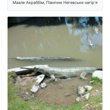
Маале Акраббім, Північне Негевське нагір'я