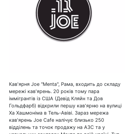
Кав'ярня Joe "Menta", Рама, входить до складу
мережі кав'ярень. 20 років тому пара
іммігрантів із США (Девід Кляйн та Дов
Гольдфарб) відкрили першу кав'ярню на вулиці
Ха Хашмоніма в Тель-Авіві. Зараз мережа
кав'ярень Joe Cafe налічує близько 250
відділень та точок продажу на АЗС та у