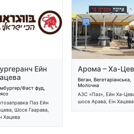
Арома – Ха-Це
ургеранч Ейн
ацева
Веган, Вегетаріанська,
Молочна
амбургер/Фаст фуд,
'ясо
АЗС «Паз», Ейн Ха-Цев
шосе Арава, Еін Хацева
втозаправка Паз Ейн
цева, Шосе Гаарава,
н Хацева