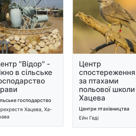
ентр "Відор" -
Центр
ікно в сільське
спостереження
осподарство
за птахами
рави
польової школи
Хацева
ільське господарство
Центри птахівництва
рехрестя Хацева, Ха-
рава
Ейн Геді