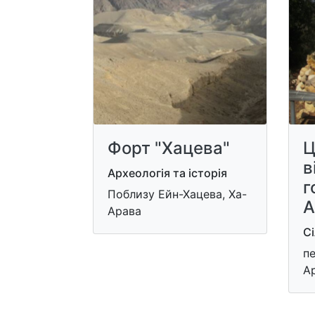
Форт "Хацева"
Ц
в
Археологія та історія
г
Поблизу Ейн-Хацева, Ха-
А
Арава
С
пе
А