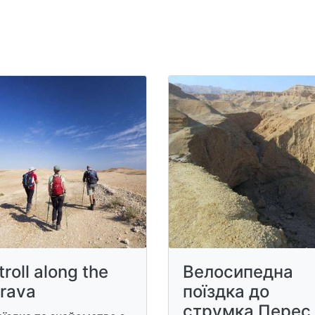
troll along the
Велосипедна
rava
поїздка до
струмка Перес