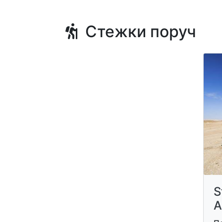
Стежки поруч
S
A