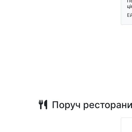
По
ц
Е
Поруч ресторан