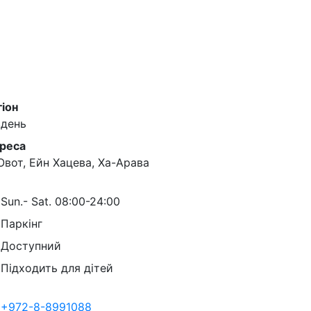
гіон
вдень
реса
 Овот, Ейн Хацева, Ха-Арава
Sun.- Sat. 08:00-24:00
Паркінг
Доступний
Підходить для дітей
+972-8-8991088