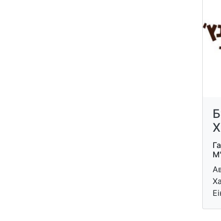
Б
Х
Г
М
А
Ха
Еі