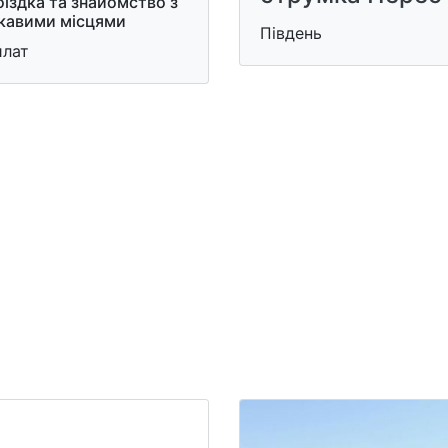
їздка та знайомство з
ікавими місцями
Південь
йлат
и