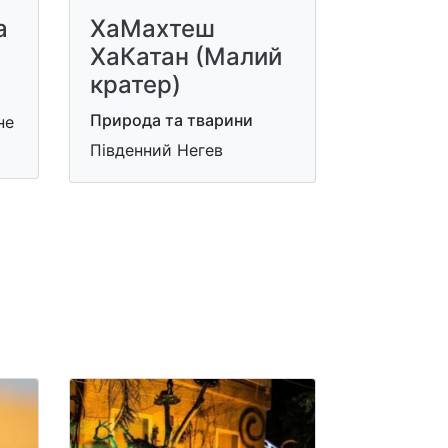
а
ХаМахтеш
ХаКатан (Малий
кратер)
Природа та тварини
не
Південний Негев