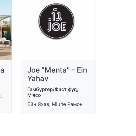
ва
Joe "Menta" - Ein
Yahav
Гамбургер/Фаст фуд,
М'ясо
а,
Ейн Яхав, Міцпе Рамон