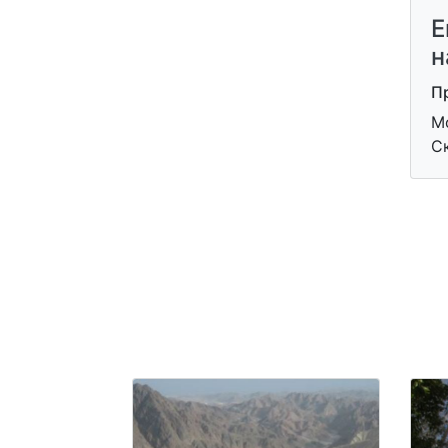
Е
н
П
Мо
С