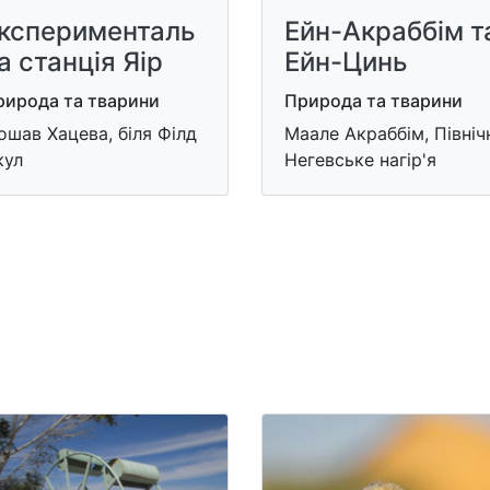
ксперименталь
Ейн-Акраббім т
а станція Яір
Ейн-Цинь
рирода та тварини
Природа та тварини
шав Хацева, біля Філд
Маале Акраббім, Північ
кул
Негевське нагір'я