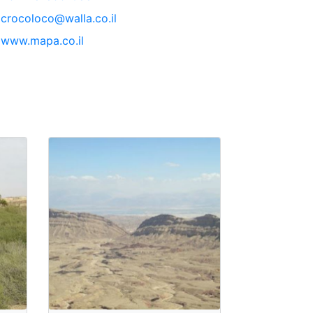
crocoloco@walla.co.il
www.mapa.co.il