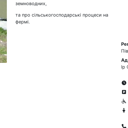
земноводних,
та про сільськогосподарські процеси на
фермі.
Ре
Пі
Ад
Ір