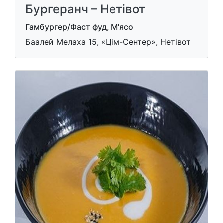
Бургеранч – Нетівот
Гамбургер/Фаст фуд, М'ясо
Баалей Мелаха 15, «Цім-Сентер», Нетівот