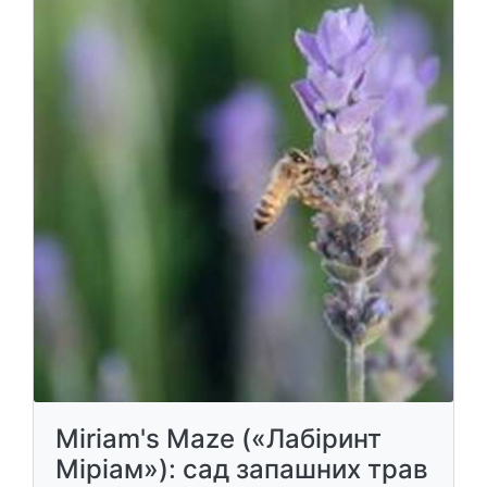
Miriam's Maze («Лабіринт
Міріам»): сад запашних трав