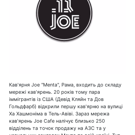
Кав'ярня Joe "Menta", Рама, входить до складу
мережі кав'ярень. 20 років тому пара
іммігрантів із США (Девід Кляйн та Дов
Гольдфарб) відкрили першу кав'ярню на вулиці
Ха Хашмоніма в Тель-Авіві. Зараз мережа
кав'ярень Joe Cafe налічує близько 250
відділень та точок продажу на АЗС та у