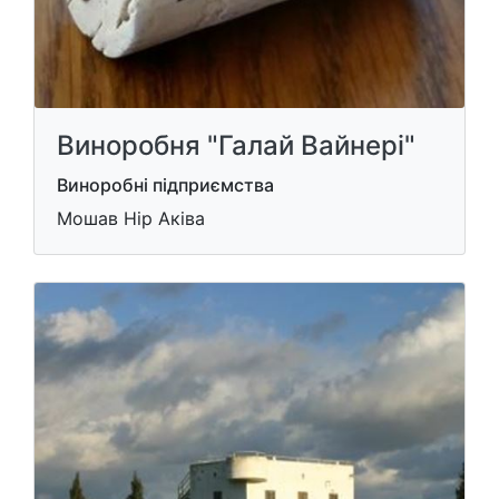
Виноробня "Галай Вайнері"
Виноробні підприємства
Мошав Нір Аківа