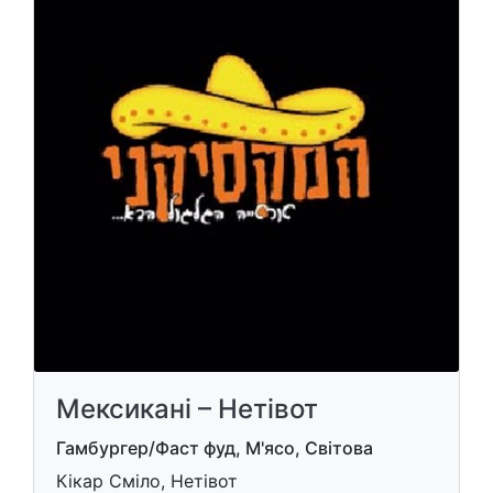
Мексикані – Нетівот
Гамбургер/Фаст фуд, М'ясо, Світова
Кікар Сміло, Нетівот